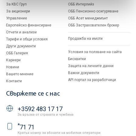
За KBC Груп
ОББ Интерлийз
За акционери
ОББ Пенсионно осигуряване
Управление
ОББ Асет мениджмънт
Европейско финансиране
ОББ Застрахователен брокер
Отчети и анализи
Продажба на имоти
Тарифи и общи условия
Други документи
Условия за ползване на сайта
ОББ Галерия
Бисквитки
Кариери
Защита на личните данни
Новини
Важни документи
Вашето мнение
API портал за разработчици
Контакти
Свържете се с нас
+3592 483 17 17
За връзка от страната и чужбина
*
71 71
Кратък номер за абонати на мобилни оператори