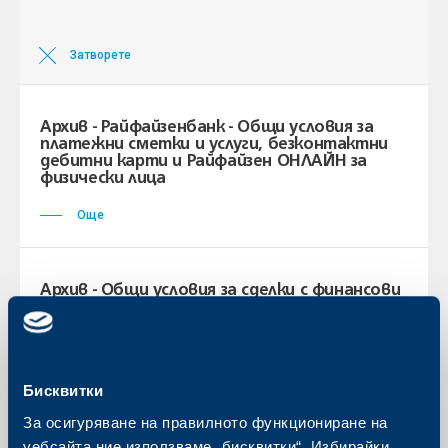
Затворете
Архив - Райфайзенбанк - Общи условия за
платежни сметки и услуги, безконтактни
дебитни карти и Райфайзен ОНЛАЙН за
физически лица
Още
Архив - Общи условия за сделки с финансови
инструменти, приложими към сключваните
договори с клиенти
Още
Бисквитки
За осигуряване на правилното функциониране на
Назад към всички
уебсайта ние използваме „бисквитки“. Избирайки