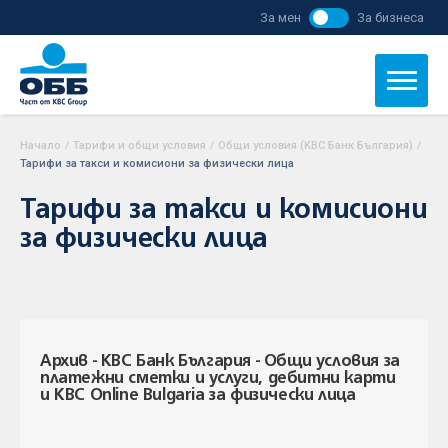
За мен
За бизнеса
Начало
/
Тарифи и общи условия
/
Общи условия (KBC Банк България)
/
Тарифи за такси и комисиони за физически лица
Тарифи за такси и комисиони
за физически лица
Архив - KBC Банк България - Oбщи условия за
платежни сметки и услуги, дебитни карти
и KBC Online Bulgaria за физически лица