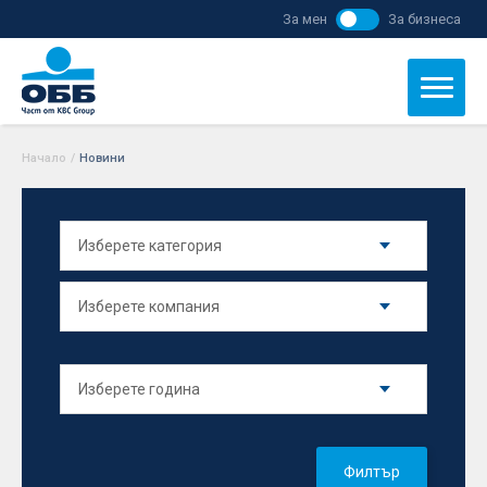
За мен
За бизнеса
Начало
/
Новини
Филтър