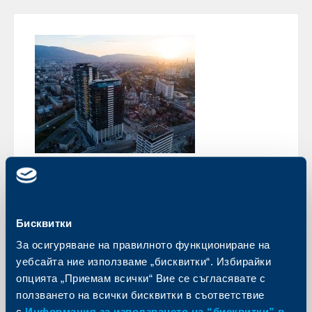
Съобщения за клиенти
ОББ предлага ипотечен кредит
Енергийно ефективен дом с 0.15%
Бисквитки
по-ниска лихва
За осигуряване на правилното функциониране на
уебсайта ние използваме „бисквитки“. Избирайки
29 март 2022
опцията „Приемам всички“ Вие се съгласявате с
Инвестицията в енергийно ефективен имот е
инвестиция за повишаването качеството на живот
ползването на всички бисквитки в съответствие
с
Информация за използването на “бисквитки” в