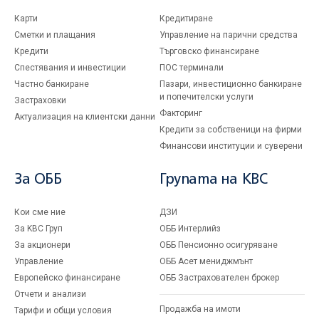
Карти
Кредитиране
Сметки и плащания
Управление на парични средства
Кредити
Търговско финансиране
Спестявания и инвестиции
ПОС терминали
Частно банкиране
Пазари, инвестиционно банкиране
и попечителски услуги
Застраховки
Факторинг
Актуализация на клиентски данни
Кредити за собственици на фирми
Финансови институции и суверени
За ОББ
Групата на KBC
Кои сме ние
ДЗИ
За KBC Груп
ОББ Интерлийз
За акционери
ОББ Пенсионно осигуряване
Управление
ОББ Асет мениджмънт
Европейско финансиране
ОББ Застрахователен брокер
Отчети и анализи
Продажба на имоти
Тарифи и общи условия