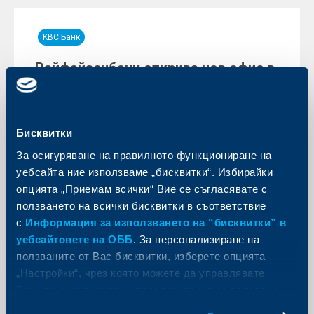
KBC Банк
Райфайзенбанк открива нов офис в
София
22 декември 2014
Райфайзенбанк откри нов офис в София, намиращ
Бисквитки
се на ул. Граф Игнатиев 41А, в идеалния център на
столицата. По време на официалното откриване
За осигуряване на правилното функциониране на
днес, лентата на новия клон бе прерязана от
уебсайта ние използваме „бисквитки“. Избирайки
изпълнителния директор на банката Ани Ангелова
и Тихомир Костов, регионален ритейл мениджър на
опцията „Приемам всички“ Вие се съгласявате с
„София Изток и Югозападен регион“. Заедно с
ползването на всички бисквитки в съответствие
новооткрития офис Райфайзенбанк вече обслужва
клиентите си в столицата чрез мрежа от 42 офиса, а
с
Информация за използването на “бисквитки” в
клоновете й в цялата страна станаха 154.
уебсайтовете на ОББ
. За персонализиране на
Още
ползваните от Вас бисквитки, изберете опцията
„Настройки“, чрез която можете да управлявате
Вашите индивидуални предпочитания за ползвани
бисквитки.