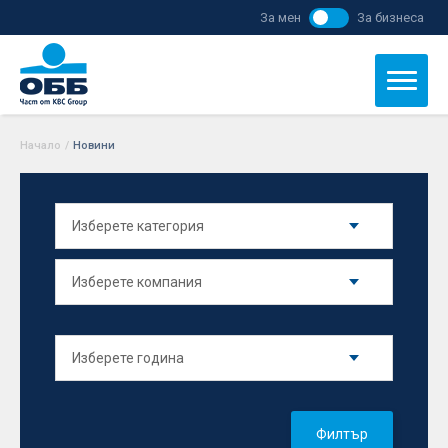
За мен
За бизнеса
Начало
/
Новини
Филтър