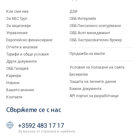
Кои сме ние
ДЗИ
За KBC Груп
ОББ Интерлийз
За акционери
ОББ Пенсионно осигуряване
Управление
ОББ Асет мениджмънт
Европейско финансиране
ОББ Застрахователен брокер
Отчети и анализи
Продажба на имоти
Тарифи и общи условия
Други документи
Условия за ползване на сайта
ОББ Галерия
Бисквитки
Кариери
Защита на личните данни
Новини
Важни документи
Вашето мнение
API портал за разработчици
Контакти
Свържете се с нас
+3592 483 17 17
За връзка от страната и чужбина