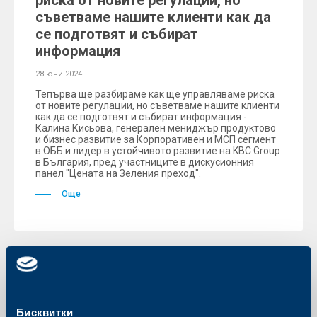
риска от новите регулации, но
съветваме нашите клиенти как да
се подготвят и събират
информация
28 юни 2024
Тепърва ще разбираме как ще управляваме риска
от новите регулации, но съветваме нашите клиенти
как да се подготвят и събират информация -
Калина Кисьова, генерален мениджър продуктово
и бизнес развитие за Корпоративен и МСП сегмент
в ОББ и лидер в устойчивото развитие на KBC Group
в България, пред участниците в дискусионния
панел "Цената на Зеления преход".
Още
Съобщения за клиенти
Бисквитки