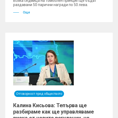
Всяка седмица на томболен принцип ще бъдат
раздавани 50 парични награди по 50 лева.
Още
Отговорност пред обществото
Калина Кисьова: Тепърва ще
разбираме как ще управляваме