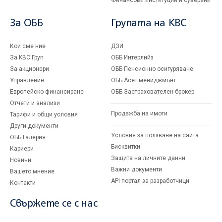
Финансови институции и суверени
За ОББ
Групата на KBC
Кои сме ние
ДЗИ
За KBC Груп
ОББ Интерлийз
За акционери
ОББ Пенсионно осигуряване
Управление
ОББ Асет мениджмънт
Европейско финансиране
ОББ Застрахователен брокер
Отчети и анализи
Продажба на имоти
Тарифи и общи условия
Други документи
Условия за ползване на сайта
ОББ Галерия
Бисквитки
Кариери
Защита на личните данни
Новини
Важни документи
Вашето мнение
API портал за разработчици
Контакти
Свържете се с нас