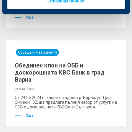
Отказвам всички
Граф Игнатиев 6, ще предлага пълния набор от
услуги на ОББ и доскорошната КВС Банк България.
Още
Съобщения за клиенти
Обединен клон на ОББ и
доскорошната КBC Банк в град
Варна
21 юни 2024
От 24.06.2024 г., клонът с адрес гр. Варна, ул. Цар
Симеон I 32, ще предлага пълния набор от услуги на
ОББ и доскорошната КВС Банк България.
Още