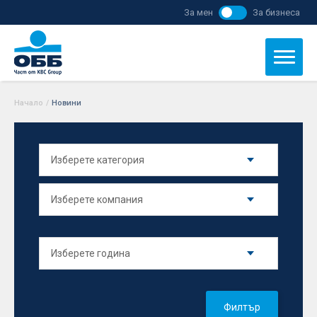
За мен
За бизнеса
Начало
/
Новини
Филтър