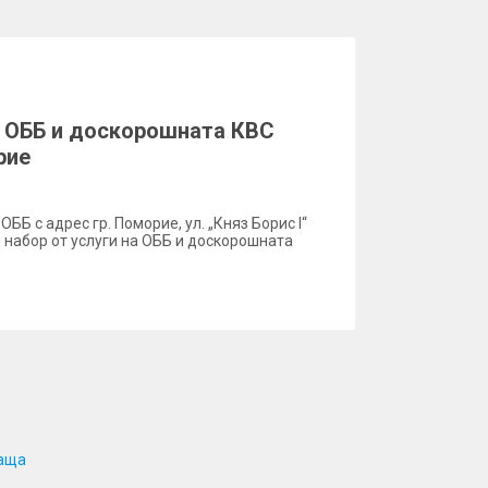
а ОББ и доскорошната КBC
рие
 ОББ с адрес гр. Поморие, ул. „Княз Борис I“
 набор от услуги на ОББ и доскорошната
аща