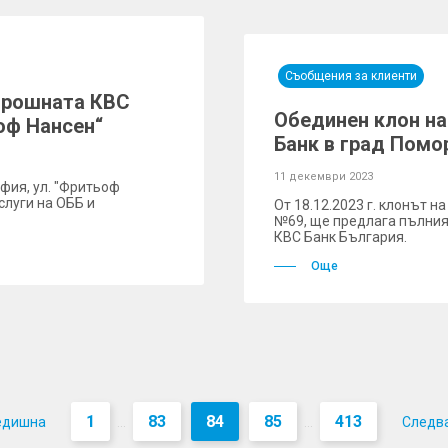
Съобщения за клиенти
орошната КBC
Обединен клон н
ьоф Нансен“
Банк в град Помо
11 декември 2023
офия, ул. "Фритьоф
слуги на ОББ и
Oт 18.12.2023 г. клонът на
№69, ще предлага пълния
КВС Банк България.
Още
1
83
84
85
413
едишна
Следв
...
...