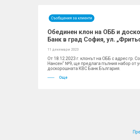
Съобщения за клиенти
Обединен клон на ОББ и доск
Банк в град София, ул. „Фрит
11 декември 2023
От 18.12.2023 г. клонът на ОББ с адрес гр. С
Нансен" №9, ще предлага пълния набор от у
доскорошната КВС Банк България.
Още
Пр