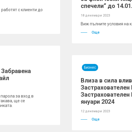
спечели“ до 14.01.
 работят с клиенти до
18 декември 2023
Виж пълните условия на 
Още
Бизнес
 Забравена
айл
Влиза в сила влив
Застрахователен 
Застрахователен 
 парола за вход в
януари 2024
такава, ще се
нката.
12 декември 2023
Още