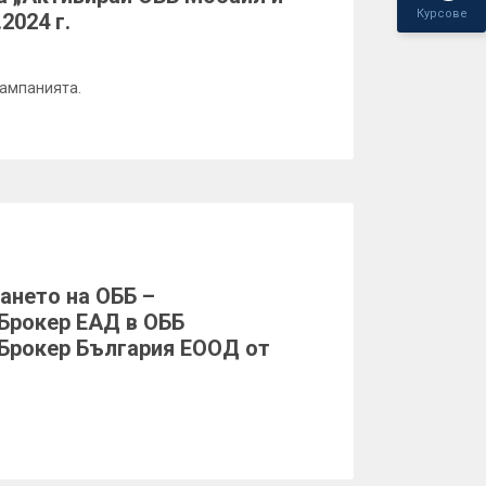
Курсове
2024 г.
кампанията.
ането на ОББ –
Брокер ЕАД в ОББ
Брокер България ЕООД от