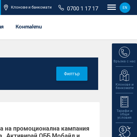
Клонове и банкомати
0700 1 17 17
EN
ия
Контакти
Връзка с нас
Филтър
Клонове и
банкомати
Тарифи и
общи
условия
а на промоционална кампания
а „Активирай ОББ Мобайл и