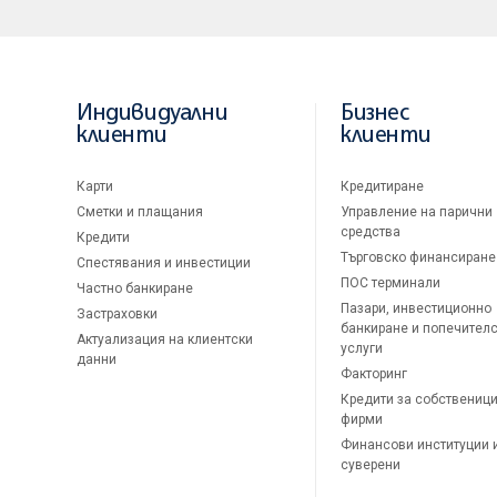
Индивидуални
Бизнес
клиенти
клиенти
Карти
Кредитиране
Сметки и плащания
Управление на парични
средства
Кредити
Търговско финансиране
Спестявания и инвестиции
ПОС терминали
Частно банкиране
Пазари, инвестиционно
Застраховки
банкиране и попечител
Актуализация на клиентски
услуги
данни
Факторинг
Кредити за собственици
фирми
Финансови институции 
суверени