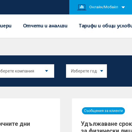
Онлайн/Мобайл
иери
Отчети и анализи
Тарифи и общи услов
Съобщения за клиенти
ичните дни
Удължаване срок
за физически лиц