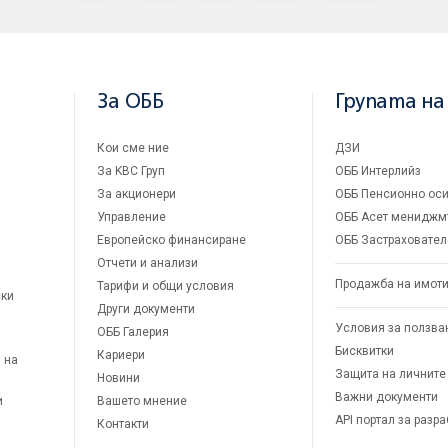
За ОББ
Групата на
Кои сме ние
ДЗИ
За KBC Груп
ОББ Интерлийз
За акционери
ОББ Пенсионно оси
Управление
ОББ Асет мениджм
Европейско финансиране
ОББ Застраховател
Отчети и анализи
Продажба на имот
Тарифи и общи условия
ски
Други документи
Условия за ползва
ОББ Галерия
Бисквитки
Кариери
 на
Защита на личните
Новини
Важни документи
и
Вашето мнение
API портал за разр
Контакти