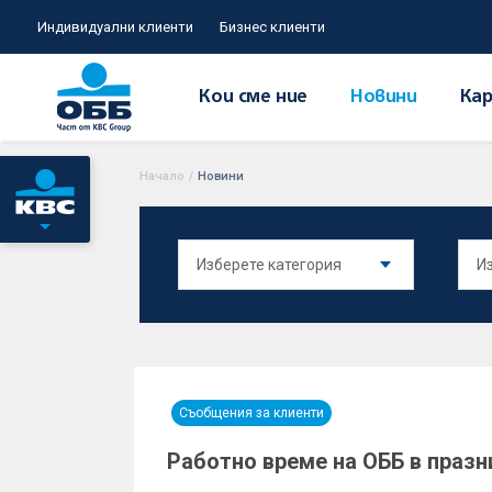
Индивидуални клиенти
Бизнес клиенти
Кои сме ние
Новини
Кар
Начало
/
Новини
Съобщения за клиенти
Работно време на ОББ в празн