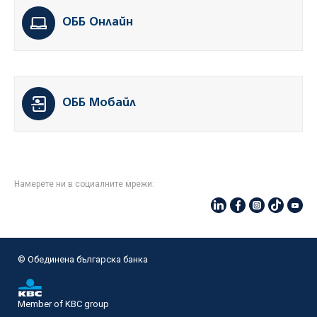
ОББ Онлайн
ОББ Мобайл
Намерете ни в социалните мрежи:
© Oбединена българска банка
Member of KBC group