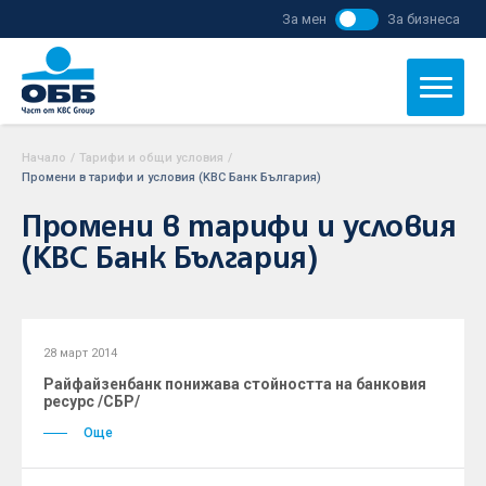
За мен
За бизнеса
Начало
/
Тарифи и общи условия
/
Промени в тарифи и условия (KBC Банк България)
Промени в тарифи и условия
(KBC Банк България)
28 март 2014
Райфайзенбанк понижава стойността на банковия
ресурс /СБР/
Още