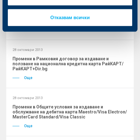
01 ноември 2013
Промяна на условията и лихвените проценти на
годишна база на разплащателна сметка Raiffeisen
Отказвам всички
Premium Gold
Още
28 октомври 2013
Промени в Рамковия договор за издаване и
ползване на национална кредитна карта РайКАРТ/
РайКАРТ+Dir.bg
Още
28 октомври 2013
Промени в Общите условия за издаване и
обслужване на дебитна карта Maestro/Visa Electron/
MasterCard Standard/Visa Classic
Още