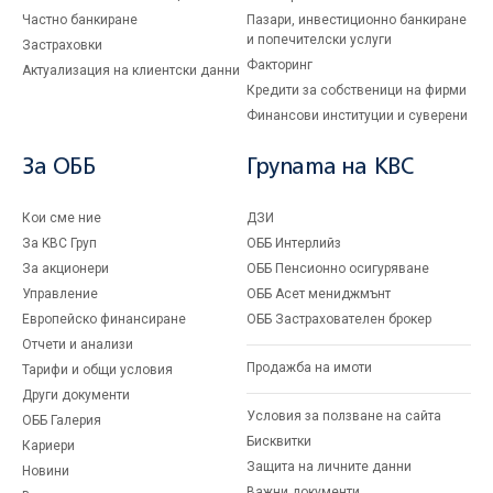
Частно банкиране
Пазари, инвестиционно банкиране
и попечителски услуги
Застраховки
Факторинг
Актуализация на клиентски данни
Кредити за собственици на фирми
Финансови институции и суверени
За ОББ
Групата на KBC
Кои сме ние
ДЗИ
За KBC Груп
ОББ Интерлийз
За акционери
ОББ Пенсионно осигуряване
Управление
ОББ Асет мениджмънт
Европейско финансиране
ОББ Застрахователен брокер
Отчети и анализи
Продажба на имоти
Тарифи и общи условия
Други документи
Условия за ползване на сайта
ОББ Галерия
Бисквитки
Кариери
Защита на личните данни
Новини
Важни документи