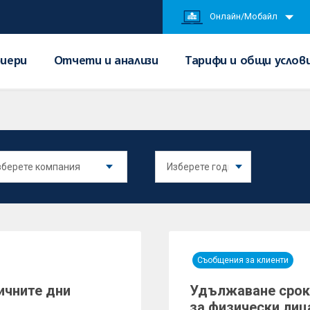
Онлайн/Мобайл
иери
Отчети и анализи
Тарифи и общи услов
Съобщения за клиенти
ичните дни
Удължаване срок
за физически лиц