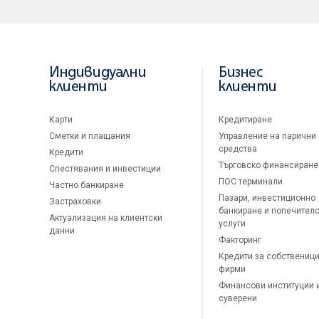
Индивидуални
Бизнес
клиенти
клиенти
Карти
Кредитиране
Сметки и плащания
Управление на парични
средства
Кредити
Търговско финансиране
Спестявания и инвестиции
ПОС терминали
Частно банкиране
Пазари, инвестиционно
Застраховки
банкиране и попечител
Актуализация на клиентски
услуги
данни
Факторинг
Кредити за собственици
фирми
Финансови институции 
суверени