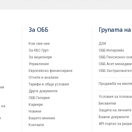
За ОББ
Групата на
Кои сме ние
ДЗИ
За KBC Груп
ОББ Интерлийз
За акционери
ОББ Пенсионно оси
Управление
ОББ Асет мениджм
Европейско финансиране
ОББ Застраховател
Отчети и анализи
Продажба на имот
Тарифи и общи условия
ски
Други документи
Условия за ползва
ОББ Галерия
Бисквитки
Кариери
 на
Защита на личните
Новини
Важни документи
и
Вашето мнение
API портал за разр
Контакти