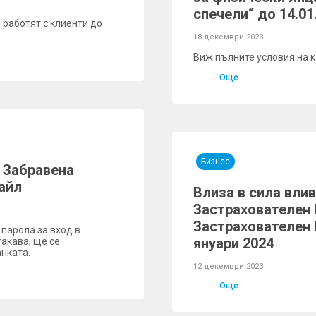
спечели“ до 14.01.
 работят с клиенти до
18 декември 2023
Виж пълните условия на 
Още
Бизнес
 Забравена
айл
Влиза в сила влив
Застрахователен 
Застрахователен 
 парола за вход в
януари 2024
такава, ще се
нката.
12 декември 2023
Още