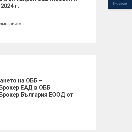
Курсове
2024 г.
кампанията.
ането на ОББ –
Брокер ЕАД в ОББ
Брокер България ЕООД от