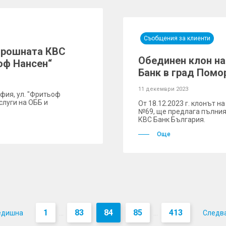
Съобщения за клиенти
орошната КBC
Обединен клон н
ьоф Нансен“
Банк в град Помо
11 декември 2023
офия, ул. "Фритьоф
слуги на ОББ и
Oт 18.12.2023 г. клонът на
№69, ще предлага пълния
КВС Банк България.
Още
1
83
84
85
413
едишна
Следв
...
...