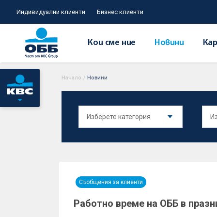
Индивидуални клиенти
Бизнес клиенти
Кои сме ние
Новини
Кар
Начало
/
Новини
Съобщения за клиенти
Работно време на ОББ в празн