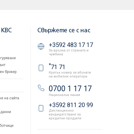
 KBC
Свържете се с нас
+3592 483 17 17
За връзка от страната и
чужбина
гуряване
*
ънт
71 71
ен брокер
Кратък номер за абонати
на мобилни оператори
и
0700 1 17 17
Национална линия
не на сайта
+3592 811 20 99
Дистанционно
 данни
кандидатстване за
кредитни продукти
аботчици