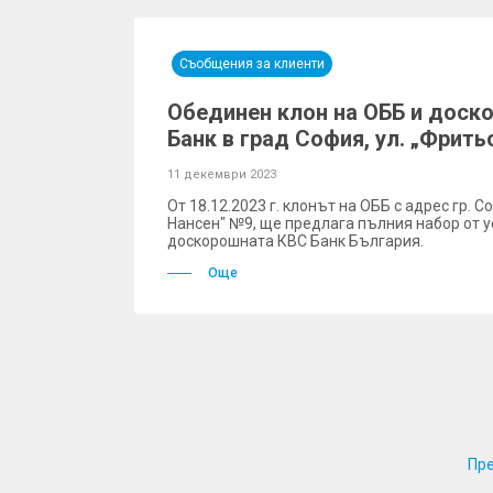
Съобщения за клиенти
Обединен клон на ОББ и доск
Банк в град София, ул. „Фрит
11 декември 2023
От 18.12.2023 г. клонът на ОББ с адрес гр. С
Нансен" №9, ще предлага пълния набор от у
доскорошната КВС Банк България.
Още
Пр