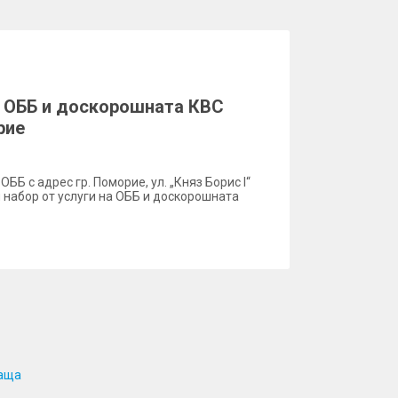
а ОББ и доскорошната КBC
рие
 ОББ с адрес гр. Поморие, ул. „Княз Борис I“
 набор от услуги на ОББ и доскорошната
аща