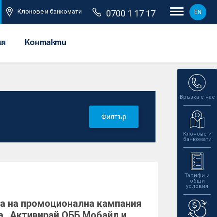
Клонове и банкомати
0700 1 17 17
EN
ия
Контакти
Връзка с нас
Филтър
Клонове и
банкомати
Тарифи и
общи
условия
а на промоционална кампания
а „Активирай ОББ Мобайл и