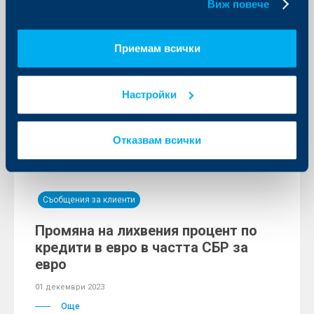
Виж повече
05 декември 2023
Любомир Дацов влиза в Управителния съвет на
Фонда за гарантиране на влоговете в банките като
Приемам всички
представител на Асоциацията на банките в
България.
Още
Настройки
АББ
Отказвам всички
Съобщения за клиенти
Промяна на лихвения процент по
кредити в евро в частта СБР за
евро
01 декември 2023
Още