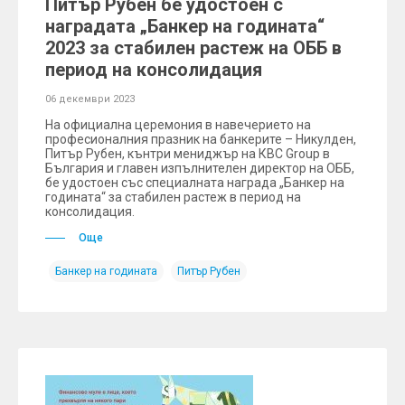
Питър Рубен бе удостоен с
наградата „Банкер на годината“
2023 за стабилен растеж на ОББ в
период на консолидация
06 декември 2023
На официална церемония в навечерието на
професионалния празник на банкерите – Никулден,
Питър Рубен, кънтри мениджър на КВС Group в
България и главен изпълнителен директор на ОББ,
бе удостоен със специалната награда „Банкер на
годината“ за стабилен растеж в период на
консолидация.
Още
Банкер на годината
Питър Рубен