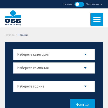
За мен
За бизнеса
Начало
/
Новини
Филтър