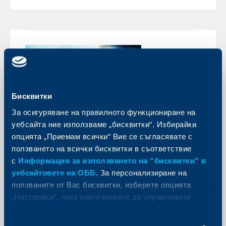
Бисквитки
За осигуряване на правилното функциониране на
уебсайта ние използваме „бисквитки“. Избирайки
опцията „Приемам всички“ Вие се съгласявате с
Бизнес
ползването на всички бисквитки в съответствие
с
Информация за използването на “бисквитки” в
Асоциация на банките в България
уебсайтовете на ОББ
. За персонализиране на
избра Любомир Дацов за свой
ползваните от Вас бисквитки, изберете опцията
представител в Управителния
„Настройки“, чрез която можете да управлявате
съвет на Фонда за гарантиране на
Вашите индивидуални предпочитания за ползвани
влоговете в банките
бисквитки.