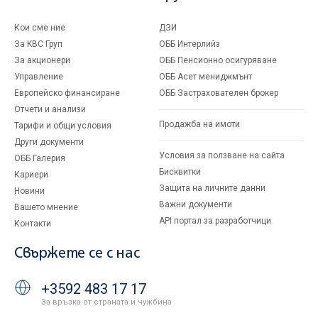
Кои сме ние
ДЗИ
За KBC Груп
ОББ Интерлийз
За акционери
ОББ Пенсионно осигуряване
Управление
ОББ Асет мениджмънт
Европейско финансиране
ОББ Застрахователен брокер
Отчети и анализи
Продажба на имоти
Тарифи и общи условия
Други документи
Условия за ползване на сайта
ОББ Галерия
Бисквитки
Кариери
Защита на личните данни
Новини
Важни документи
Вашето мнение
API портал за разработчици
Контакти
Свържете се с нас
+3592 483 17 17
За връзка от страната и чужбина