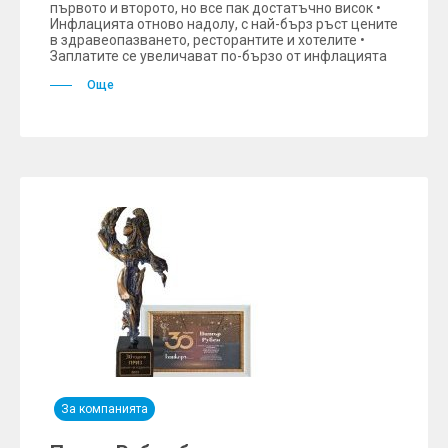
първото и второто, но все пак достатъчно висок •
Инфлацията отново надолу, с най-бърз ръст цените
в здравеопазването, ресторантите и хотелите •
Заплатите се увеличават по-бързо от инфлацията
Още
За компанията