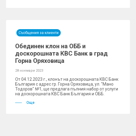
Съобщения за клиенти
Обединен клон на ОББ и
доскорошната КBC Банк в град
Горна Оряховица
28 ноември 2023
От 04.12.2023 г., клонът на доскорошната КВС Банк
България с адрес гр. Горна Оряховица, ул. "Мано
Тодоров" №1, ще предлага пълния набор от услуги
на доскорошната КВС Банк България и ОББ.
Още