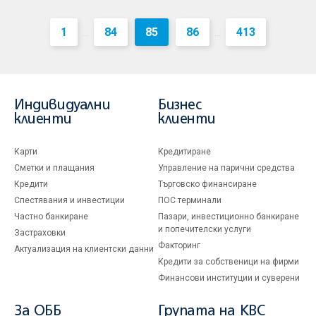
1
84
85
86
413
...
...
Индивидуални
Бизнес
клиенти
клиенти
Карти
Кредитиране
Сметки и плащания
Управление на парични средства
Кредити
Търговско финансиране
Спестявания и инвестиции
ПОС терминали
Частно банкиране
Пазари, инвестиционно банкиране
и попечителски услуги
Застраховки
Факторинг
Актуализация на клиентски данни
Кредити за собственици на фирми
Финансови институции и суверени
За ОББ
Групата на KBC