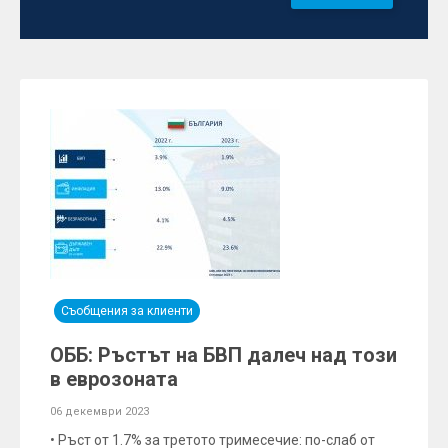
Съобщения за клиенти
ОББ: Ръстът на БВП далеч над този
в еврозоната
06 декември 2023
• Ръст от 1.7% за третото тримесечие: по-слаб от