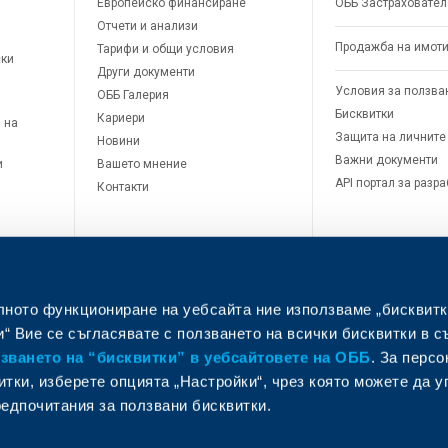
Европейско финансиране
ОББ Застраховател
Отчети и анализи
Продажба на имот
Тарифи и общи условия
ски
Други документи
Условия за ползва
ОББ Галерия
Бисквитки
Кариери
 на
Защита на личните
Новини
Важни документи
и
Вашето мнение
API портал за разр
Контакти
лното функциониране на уебсайта ние използваме „бисквитк
“ Вие се съгласявате с ползването на всички бисквитки в с
ването на “бисквитки” в уебсайтовете на ОББ
. За перс
итки, изберете опцията „Настройки“, чрез която можете да 
едпочитания за ползвани бисквитки.
л