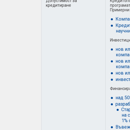
Допустимост за
Кредитопо
кредитиране
програмат
Примерни 
Компан
Кредит
научн
Инвестици
нов ил
компа
нов ил
компа
нов и
инвест
Финансира
над 50
разраб
Ста
на 
1% 
Въвежд