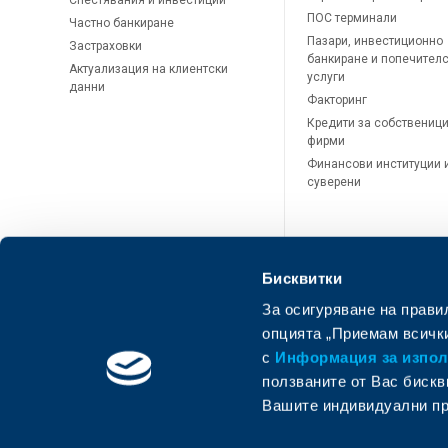
Спестявания и инвестиции
ПОС терминали
Частно банкиране
Пазари, инвестиционно
Застраховки
банкиране и попечител
Актуализация на клиентски
услуги
данни
Факторинг
Кредити за собственици
фирми
Финансови институции 
суверени
Бисквитки
За осигуряване на прави
опцията „Приемам всички
с
Информация за използ
ползваните от Вас бискв
Вашите индивидуални пр
ОББ Онлайн
ОББ Мобай