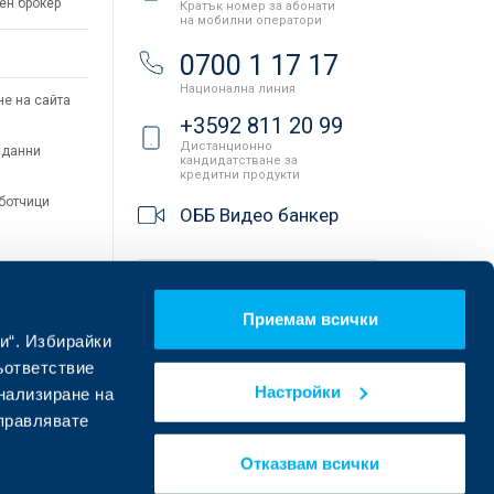
ен брокер
Кратък номер за абонати
на мобилни оператори
и
0700 1 17 17
Национална линия
не на сайта
+3592 811 20 99
Дистанционно
 данни
кандидатстване за
кредитни продукти
аботчици
ОББ Видео банкер
Клонове и банкомати
Приемам всички
и“. Избирайки
ъответствие
Настройки
онализиране на
управлявате
Отказвам всички