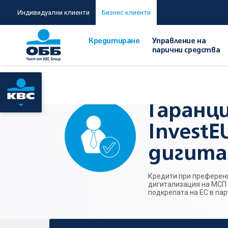
Индивидуални клиенти
Бизнес клиенти
Кредитиране
Управление на
парични средства
Начало
/
За компании с годишен оборот над 2 млн. лева
Гаранц
InvestE
дигита
Кредити при преференц
дигитализация на МСП 
подкрепата на ЕС в пар