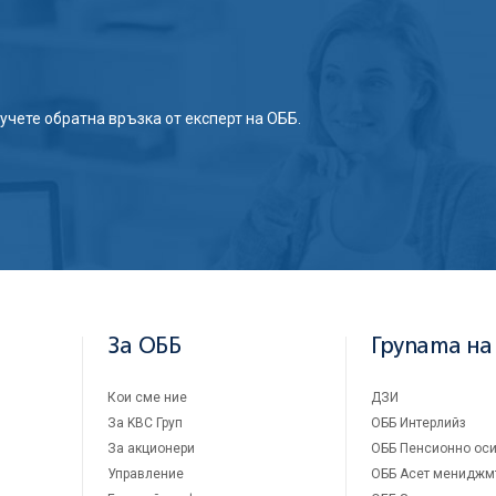
учете обратна връзка от експерт на ОББ.
За ОББ
Групата на
Кои сме ние
ДЗИ
За KBC Груп
ОББ Интерлийз
За акционери
ОББ Пенсионно оси
Управление
ОББ Асет мениджм