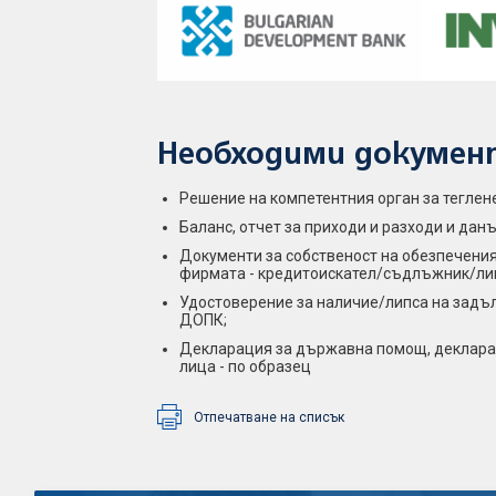
Необходими докумен
Решение на компетентния орган за теглен
Баланс, отчет за приходи и разходи и да
Документи за собственост на обезпечения
фирмата - кредитоискател/съдлъжник/ли
Удостоверение за наличие/липса на задълже
ДОПК;
Декларация за държавна помощ, декларац
лица - по образец
Отпечатване на списък