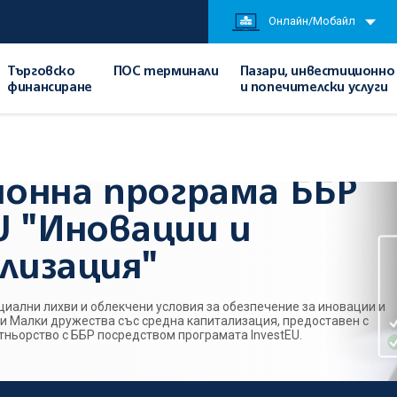
Онлайн/Мобайл
Търговско
ПОС терминали
Пазари, инвестиционно
финансиране
и попечителски услуги
/
Кредитиране
/
Гаранционна програма ББР InvestEU "Иновации и дигитализаци
ионна програма ББР
U "Иновации и
лизация"
иални лихви и облекчени условия за обезпечение за иновации и
и Малки дружества със средна капитализация, предоставен с
тньорство с ББР посредством програмата InvestEU.