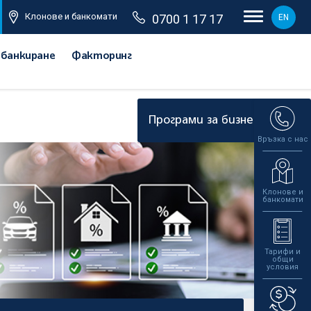
Клонове и банкомати
0700 1 17 17
EN
 банкиране
Факторинг
я"
Програми за бизнеса
Връзка с нас
Клонове и
банкомати
Тарифи и
общи
условия