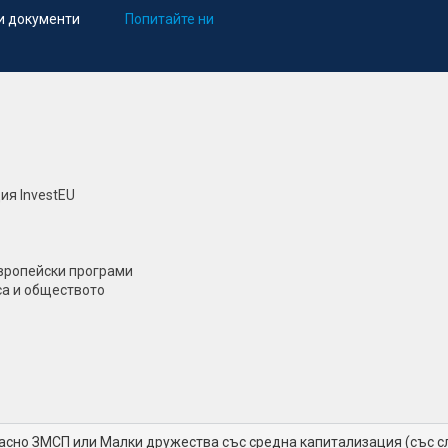
и документи
Попитайте ни
ия InvestEU
европейски програми
са и обществото
асно ЗМСП или Малки дружества със средна капитализация (със сл