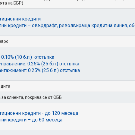
ята на ББР)
тиционни кредити
ни кредити – овърдрафт, револвираща кредитна линия, об
 евро
 0.10% (10 б.п.) отстъпка
управление: 0.25% (25 б.п.) отстъпка
ангажимент: 0.25% (25 б.п.) отстъпка
едита
 за клиента, покрива се от ОББ
тиционни кредити - до 120 месеца
ни кредити – до 60 месеца