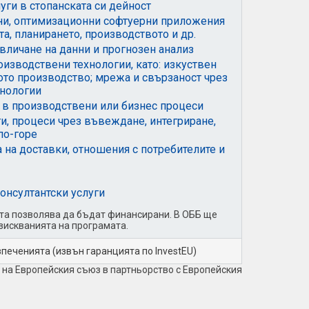
ги в стопанската си дейност
ни, оптимизационни софтуерни приложения
та, планирането, производството и др.
вличане на данни и прогнозен анализ
зводствени технологии, като: изкуствен
ото производство; мрежа и свързаност чрез
хнологии
 в производствени или бизнес процеси
и, процеси чрез въвеждане, интегриране,
по-горе
 на доставки, отношения с потребителите и
онсултантски услуги
ата позволява да бъдат финансирани. В ОББ ще
зискванията на програмата.
зпеченията (извън гаранцията по InvestEU)
 на Европейския съюз в партньорство с Европейския