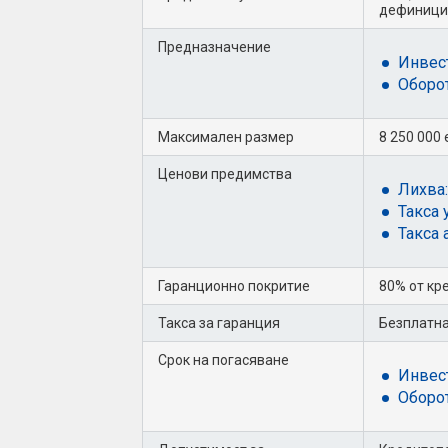
дефиници
Предназначение
Инвес
Оборот
Максимален размер
8 250 000
Ценови предимства
Лихва:
Такса 
Такса 
Гаранционно покритие
80% от кр
Такса за гаранция
Безплатна
Срок на погасяване
Инвес
Оборот