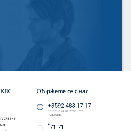
 KBC
Свържете се с нас
+3592 483 17 17
За връзка от страната и
чужбина
гуряване
*
ънт
71 71