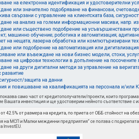
ване на електронна идентификация и удостоверителни услу
дане или значително подобряване на финансови, счетовод
кива свързани с управление на клиентската база, сигурност
ане на анализ на големи информационни масиви, напр. из
дане или съществено подобрение на усъвършенствани прои
кт; машинно обучение; роботика и автоматизация; адитивн
нет на нещата; лазерна обработка или компютъризирани те
дане или подобрение на автоматизация или дигитализация
яване или въвеждане на нови бизнес модели, стоки, услуг
зване на цифрови технологии в допълнение на посочените 
ане на други дигитални методи за управление на веригата
с развитие
сигурност/защита на данни
ия и повишаване на квалификацията на персонала и/или К
показва само част от кредитополучатели/проекти, които програм
е Вашата инвестиция и ще удостоверим нейното съответствие с и
 от 42.5% от размера на кредита, по приета от ОББ стойност на обе
я на МСП и Малки междинни предприятия“ се ползва с подкрепата
 InvestEU.