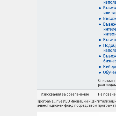
използ
Въвеж
или та
Въвежд
Въвеж
интеле
интер
Въвеж
Подобр
изпол
Въвежд
бизне
Кибер
Обучен
Списъкът 
разгледам
Изисквания за обезпечение
Не повече
Програма „InvestEU Иновации и Дигитализаци
инвестиционен фонд посредством програмата