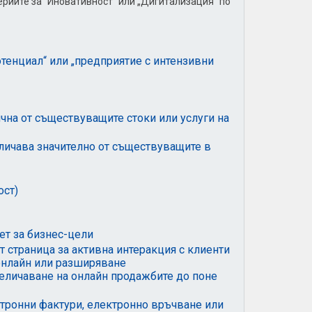
ериите за “Иновативност“ или „Дигитализация“ по
тенциал“ или „предприятие с интензивни
ична от съществуващите стоки или услуги на
зличава значително от съществуващите в
ост)
ет за бизнес-цели
 страница за активна интеракция с клиенти
 онлайн или разширяване
еличаване на онлайн продажбите до поне
тронни фактури, електронно връчване или