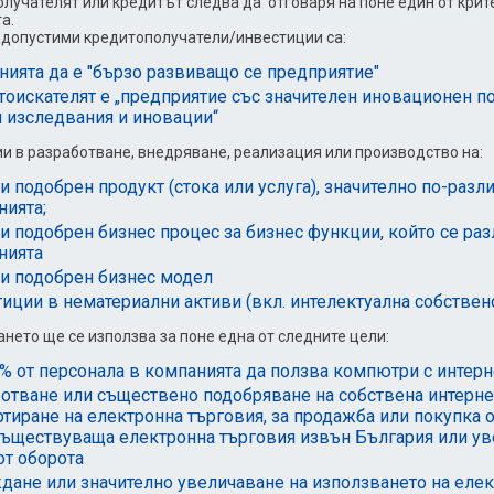
лучателят или кредитът следва да отговаря на поне един от крит
а.
допустими кредитополучатели/инвестиции са:
ията да е "бързо развиващо се предприятие"
оискателят е „предприятие със значителен иновационен по
и изследвания и иновации“
и в разработване, внедряване, реализация или производство на:
и подобрен продукт (стока или услуга), значително по-разл
нията;
и подобрен бизнес процес за бизнес функции, който се ра
нията
ли подобрен бизнес модел
иции в нематериални активи (вкл. интелектуална собствен
нето ще се използва за поне една от следните цели:
% от персонала в компанията да ползва компютри с интерн
отване или съществено подобряване на собствена интернет
ртиране на електронна търговия, за продажба или покупка
съществуваща електронна търговия извън България или ув
от оборота
ане или значително увеличаване на използването на елек