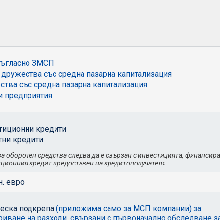
съгласно ЗМСП
дружества със средна пазарна капитализация
тва със средна пазарна капитализация
и предприятия
тиционни кредити
тни кредити
а оборотен средства следва да е свързан с инвестицията, финансира
иционния кредит предоставен на кредитополучателя
н. евро
ческа подкрепа
(приложима само за МСП компании) за:
риване на разходи, свързани с първоначално обследване з