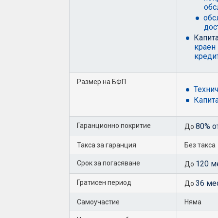
обс
обс
дос
Капита
краен 
кредит
Размер на БФП
Технич
Капита
Гаранционно покритие
80% о
До
Такса за гаранция
Без такса
Срок за погасяване
120 м
До
Гратисен период
36 ме
До
Самоучастие
Няма