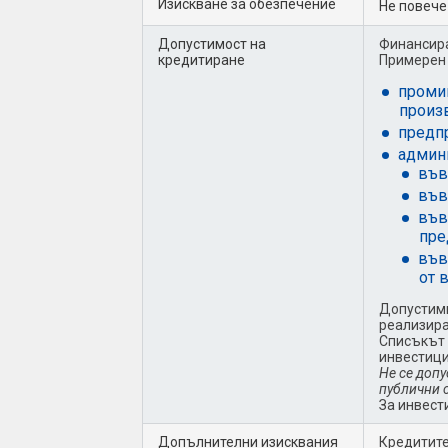
Изискване за обезпечение
Не повече
Допустимост на
Финансира
кредитиране
Примерен 
промиш
произ
предпр
админи
във
във
във
пре
във
от 
Допустими
реализира
Списъкът 
инвестици
Не се допу
публични 
За инвест
Допълнителни изисквания
Кредитите