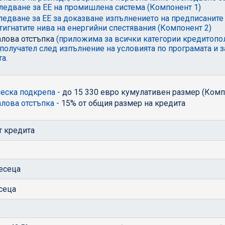
ледване за EE на промишлена система (Компонент 1)
ледване за ЕЕ за доказване изпълнението на предписаните
тигнатите нива на енергийни спестявания (Компонент 2)
лова отстъпка
(приложима за всички категории кредитопол
получател след изпълнение на условията по програмата и 
а.
еска подкрепа -
до 15 330 евро кумулативен размер (Комп
лова отстъпка -
15% от общия размер на кредита
т кредита
есеца
сеца