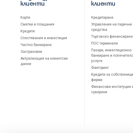
клиенти
клиенти
Карти
Кредитиране
Сметки и плащания
Управление на парични
средства
Кредити
Търговско финансиране
Спестявания и инвестиции
ПОС терминали
Частно банкиране
Пазари, инвестиционно
Застраховки
банкиране и попечител
Актуализация на клиентски
услуги
данни
Факторинг
Кредити за собственици
фирми
Финансови институции 
суверени