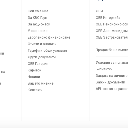
Кои сме ние
ДЗИ
За KBC Груп
ОББ Интерлийз
За акционери
ОББ Пенсионно оси
Управление
ОББ Асет мениджм
Европейско финансиране
ОББ Застраховател
Отчети и анализи
Продажба на имот
Тарифи и общи условия
ски
Други документи
Условия за ползва
ОББ Галерия
Бисквитки
Кариери
 на
Защита на личните
Новини
Важни документи
и
Вашето мнение
API портал за разр
Контакти