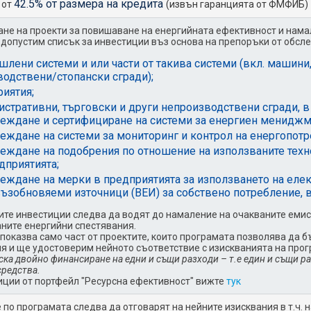
42.5% от размера на кредита
 от
(извън гаранцията от ФМФИБ)
не на проекти за повишаване на енергийната ефективност и нама
допустим списък за инвестиции въз основа на препоръки от обсле
лени системи и или части от такива системи (вкл. машин
водствени/стопански сгради);
иятия;
стративни, търговски и други непроизводствени сгради, в 
еждане и сертифициране на системи за енергиен мениджмъ
еждане на системи за мониторинг и контрол на енергопотр
еждане на подобрения по отношение на използваните техн
дприятията;
еждане на мерки в предприятията за използването на елек
възобновяеми източници (ВЕИ) за собствено потребление, в
те инвестиции следва да водят до намаление на очакваните емис
ните енергийни спестявания.
показва само част от проектите, които програмата позволява да
я и ще удостоверим нейното съответствие с изискванията на прог
ска двойно финансиране на едни и същи разходи – т.е един и същи р
средства.
иции от портфейл "Ресурсна ефективност" вижте
тук
 по програмата следва да отговарят на нейните изисквания в т.ч.