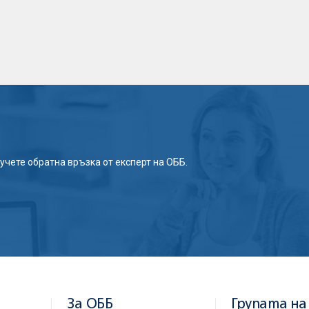
учете обратна връзка от експерт на ОББ.
За ОББ
Групата на