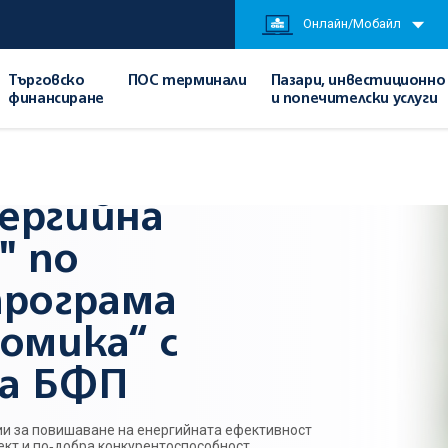
Онлайн/Мобайл
Търговско
ПОС терминали
Пазари, инвестиционно
финансиране
и попечителски услуги
/
Кредитиране
/
Портфейл "Енергийна ефективност" по гаранционна програма 
ергийна
" по
програма
омика“ с
за БФП
ии за повишаване на енергийната ефективност
кт и по‑добра конкурентоспособност,