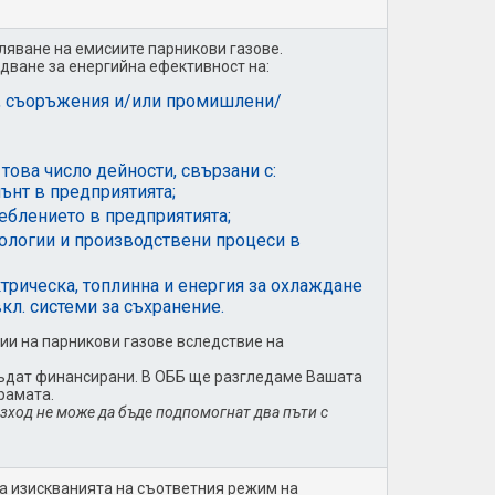
ляване на емисиите парникови газове.
дване за енергийна ефективност на:
и, съоръжения и/или промишлени/
това число дейности, свързани с:
нт в предприятията;
еблението в предприятията;
ологии и производствени процеси в
трическа, топлинна и енергия за охлаждане
кл. системи за съхранение.
ии на парникови газове вследствие на
 бъдат финансирани. В ОББ ще разгледаме Вашата
рамата.
азход не може да бъде подпомогнат два пъти с
 на изискванията на съответния режим на