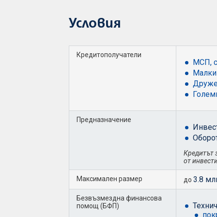
Условия
Кредитополучатели
МСП, 
Малки 
Дружес
Голем
Предназначение
Инвес
Оборо
Кредитът з
от инвест
Максимален размер
3.8 мл
до
Безвъзмездна финансова
Техни
помощ (БФП)
пок