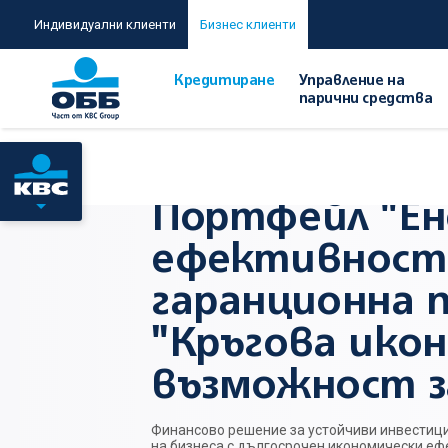
Индивидуални клиенти
Бизнес клиенти
Кредитиране
Управление на
парични средства
Начало
/
За компании с годишен оборот над 2 млн. лева
Портфейл "Ен
ефективност
гаранционна 
"Кръгова икон
възможност 
Финансово решение за устойчиви инвестиц
на бизнеса с дългосрочен икономически ефе