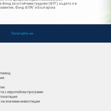
 Фонд за устойчиви градове (ФУГ), където е в
развитие, Фонд ФЛАГ и Българска
Попитайте ни
 помощ
ция
тие
та с европейски програми
сплоатация
 на значими инвестиции