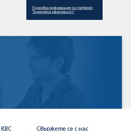
Подробна информация за портфейл
"Енергийна ефективност"
 KBC
Свържете се с нас