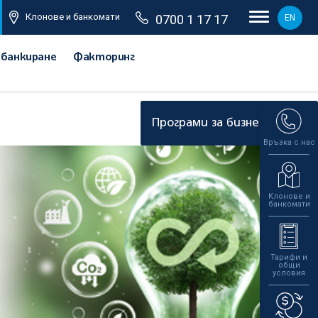
Клонове и банкомати
0700 1 17 17
EN
 банкиране
Факторинг
"Кръгова икономика“ с възможност за БФП
Програми за бизнеса
Връзка с нас
Клонове и
банкомати
Тарифи и
общи
условия