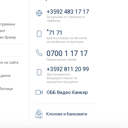
+3592 483 17 17
За връзка от страната и
чужбина
гуряване
*
ънт
71 71
ен брокер
Кратък номер за абонати
на мобилни оператори
и
0700 1 17 17
Национална линия
не на сайта
+3592 811 20 99
Дистанционно
 данни
кандидатстване за
кредитни продукти
аботчици
ОББ Видео банкер
Клонове и банкомати