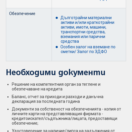
Обезпечение
Дълготрайни материални
активи и/или краткотрайни
активи, имоти, машини,
транспортни средства,
вземания или парични
средства
Особен залог на вземане по
сметки/ Залог по ЗДФО
Необходими документи
Решение на компетентния орган за теглене и
обезпечаване на кредита
Баланс, отчет за приходи и разходи и данъчна
декларация за последната година
Документи за собственост на обезпеченията - копия от
личните карти на представляващия фирмата -
кредитоискател/съдлъжника/лицата, предоставящи
обезпечение;
Удостоверение за наличие/липса на задължения от