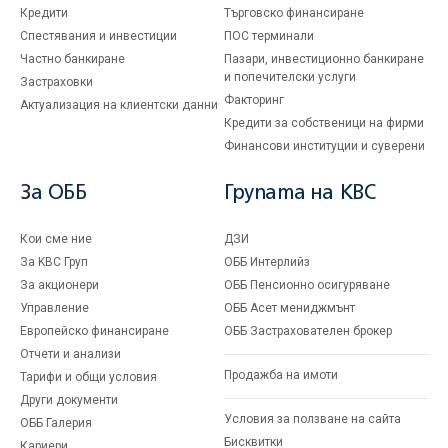
Кредити
Търговско финансиране
Спестявания и инвестиции
ПОС терминали
Частно банкиране
Пазари, инвестиционно банкиране
и попечителски услуги
Застраховки
Факторинг
Актуализация на клиентски данни
Кредити за собственици на фирми
Финансови институции и суверени
За ОББ
Групата на KBC
Кои сме ние
ДЗИ
За KBC Груп
ОББ Интерлийз
За акционери
ОББ Пенсионно осигуряване
Управление
ОББ Асет мениджмънт
Европейско финансиране
ОББ Застрахователен брокер
Отчети и анализи
Продажба на имоти
Тарифи и общи условия
Други документи
Условия за ползване на сайта
ОББ Галерия
Бисквитки
Кариери