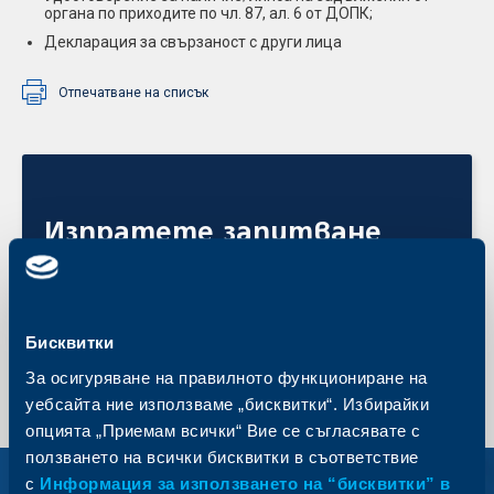
органа по приходите по чл. 87, ал. 6 от ДОПК;
Декларация за свързаност с други лица
Отпечатване на списък
Изпратете запитване
Подайте своята заявка онлайн още сега и получете
обратна връзка от експерт на ОББ.
Изпратете запитване
Бисквитки
За осигуряване на правилното функциониране на
уебсайта ние използваме „бисквитки“. Избирайки
опцията „Приемам всички“ Вие се съгласявате с
ползването на всички бисквитки в съответствие
с
Информация за използването на “бисквитки” в
Вижте също