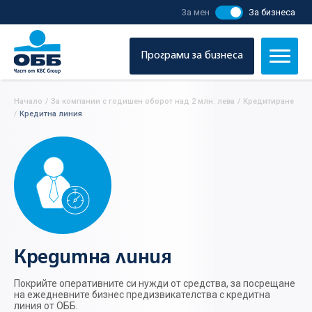
За мен
За бизнеса
Програми за бизнеса
Начало
/
За компании с годишен оборот над 2 млн. лева
/
Кредитиране
/
Кредитна линия
Кредитна линия
Покрийте оперативните си нужди от средства, за посрещане
на ежедневните бизнес предизвикателства с кредитна
линия от ОББ.