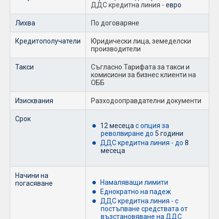
ДДС кредитна линия -
евро
Лихва
По договаряне
Кредитополучатели
Юридически лица, земеделски
производители
Такси
Съгласно Тарифата за такси и
комисиони за бизнес клиенти на
ОББ
Изисквания
Разходооправдателни документи
Срок
12 месеца
с опция за
револвиране до
5 години
ДДС кредитна линия - до
8
месеца
Начини на
Намаляващи лимити
погасяване
Еднократно на падеж
ДДС кредитна линия - с
постъпване средствата от
възстановяване на ДДС