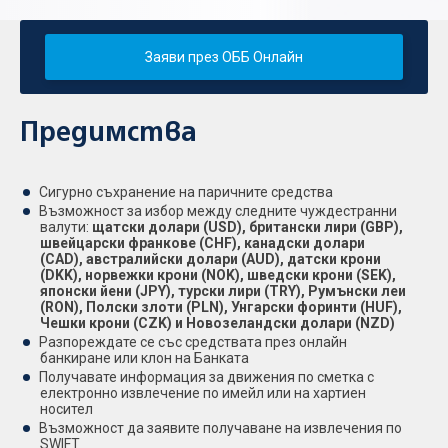
Заяви през ОББ Онлайн
Предимства
Сигурно съхранение на паричните средства
Възможност за избор между следните чуждестранни
валути:
щатски долари (USD), британски лири (GBP),
швейцарски франкове (CHF), канадски долари
(CAD), австралийски долари (AUD), датски крони
(DKK), норвежки крони (NOK), шведски крони (SEK),
японски йени (JPY), турски лири (TRY), Румънски леи
(RON), Полски злоти (PLN), Унгарски форинти (HUF),
Чешки крони (CZK) и Новозеландски долари (NZD)
Разпореждате се със средствата през онлайн
банкиране или клон на Банката
Получавате информация за движения по сметка с
електронно извлечение по имейл или на хартиен
носител
Възможност да заявите получаване на извлечения по
SWIFT