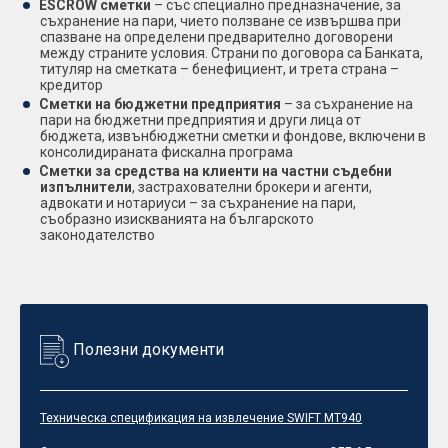
ESCROW сметки
– със специално предназначение, за
съхранение на пари, чието ползване се извършва при
спазване на определени предварително договорени
между страните условия. Страни по договора са Банката,
титуляр на сметката – бенефициент, и трета страна –
кредитор
Сметки на бюджетни предприятия
– за съхранение на
пари на бюджетни предприятия и други лица от
бюджета, извънбюджетни сметки и фондове, включени в
консолидираната фискална програма
Сметки за средства на клиенти на частни съдебни
изпълнители
, застрахователни брокери и агенти,
адвокати и нотариуси – за съхранение на пари,
съобразно изискванията на българското
законодателство
Полезни документи
Техническа спецификация на извлечение SWIFT MT940