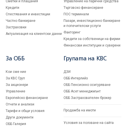
Сметки и плащания
Управление на парични средства
Кредити
Търговско финансиране
Спестявания и инвестиции
ПОС терминали
Частно банкиране
Пазари, инвестиционно банкиране
и попечителски услуги
Застраховки
Факторинг
Актуализация на клиентски данни
Кредити за собственици на фирми
Финансови институции и суверени
За ОББ
Групата на KBC
Кои сме ние
ДЗИ
За KBC Груп
ОББ Интерлийз
За акционери
ОББ Пенсионно осигуряване
Управление
ОББ Асет мениджмънт
Европейско финансиране
ОББ Застрахователен брокер
Отчети и анализи
Продажба на имоти
Тарифи и общи условия
Други документи
Условия за ползване на сайта
ОББ Галерия