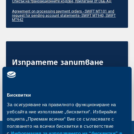
Списък на транзакционните кодове, прилагани от ОББ АД
Agreement on processing payment orders - SWIFT MT101 and
request for sending account statements- SWIFT MT940, SWIFT
MT942
Изпратете запитване
Подайте своята заявка онлайн още сега и получете
обратна връзка от експерт на ОББ.
Изпратете запитване
Бисквитки
За осигуряване на правилното функциониране на
уебсайта ние използваме „бисквитки“. Избирайки
опцията „Приемам всички“ Вие се съгласявате с
ползването на всички бисквитки в съответствие
Вижте също
с
Информация за използването на “бисквитки” в