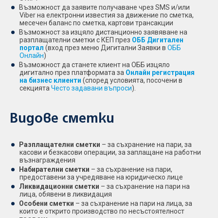
Възможност да заявите получаване чрез SMS и/или
Viber на електронни известия за движение по сметка,
месечен баланс по сметка, картови трансакции
Възможност за изцяло дистанционно заявяване на
разплащателни сметки с КЕП през
ОББ Дигитален
портал
(вход през меню Дигитални Заявки в
ОББ
Онлайн
)
Възможност да станете клиент на ОББ изцяло
дигитално през платформата за
Онлайн регистрация
на бизнес клиенти
(според условията, посочени в
секцията
Често задавани въпроси
).
Видове сметки
Разплащателни сметки
– за съхранение на пари, за
касови и безкасови операции, за заплащане на работни
възнаграждения
Набирателни сметки
– за съхранение на пари,
предоставени за учредяване на юридическо лице
Ликвидационни сметки
– за съхранение на пари на
лица, обявени в ликвидация
Особени сметки
– за съхранение на пари на лица, за
които е открито производство по несъстоятелност