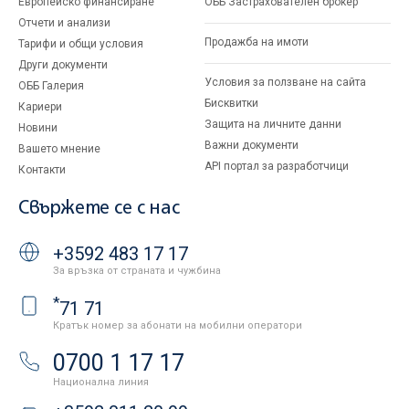
Европейско финансиране
ОББ Застрахователен брокер
Отчети и анализи
Продажба на имоти
Тарифи и общи условия
Други документи
Условия за ползване на сайта
ОББ Галерия
Бисквитки
Кариери
Защита на личните данни
Новини
Важни документи
Вашето мнение
API портал за разработчици
Контакти
Свържете се с нас
+3592 483 17 17
За връзка от страната и чужбина
*
71 71
Кратък номер за абонати на мобилни оператори
0700 1 17 17
Национална линия