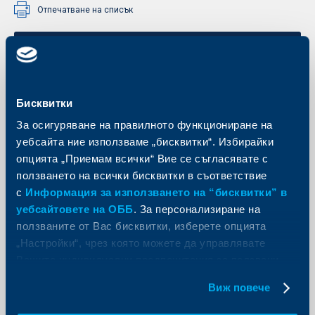
Отпечатване на списък
Полезни документи
Бисквитки
ОБЩИ УСЛОВИЯ НА ОБЕДИНЕНА БЪЛГАРСКА БАНКА АД ЗА
ПРЕДОСТАВЯНЕ НА УСЛУГИ ПО ПРИЕМАНЕ НА ПЛАЩАНИЯ С
За осигуряване на правилното функциониране на
КАРТИ
уебсайта ние използваме „бисквитки“. Избирайки
опцията „Приемам всички“ Вие се съгласявате с
ползването на всички бисквитки в съответствие
с
Информация за използването на “бисквитки” в
уебсайтовете на ОББ
. За персонализиране на
ползваните от Вас бисквитки, изберете опцията
Изпратете запитване
„Настройки“, чрез която можете да управлявате
Подайте своята заявка онлайн още сега и получете
Вашите индивидуални предпочитания за ползвани
обратна връзка от експерт на ОББ.
бисквитки.
Виж повече
Изпратете запитване