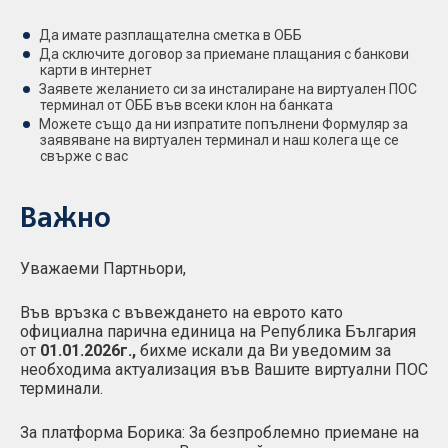
Да имате разплащателна сметка в ОББ
Да сключите договор за приемане плащания с банкови
карти в интернет
Заявете желанието си за инсталиране на виртуален ПОС
терминал от ОББ във всеки клон на банката
Можете също да ни изпратите попълнени Формуляр за
заявяване на виртуален терминал и наш колега ще се
свърже с вас
Важно
Уважаеми Партньори,
Във връзка с въвеждането на еврото като
официална парична единица на Република България
от
01.01.2026г.,
бихме искали да Ви уведомим за
необходима актуализация във Вашите виртуални ПОС
терминали.
За платформа Борика: За безпроблемно приемане на