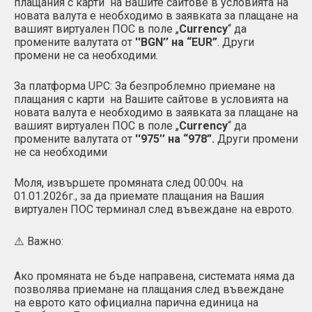
плащания с карти на Вашите сайтове в условията на
новата валута е необходимо в заявката за плащане на
вашият виртуален ПОС в поле „
Currency
“ да
промените валутата от
''BGN’’ на “EUR”
. Други
промени не са необходими.
За платформа UPC: За безпроблемно приемане на
плащания с карти на Вашите сайтове в условията на
новата валута е необходимо в заявката за плащане на
вашият виртуален ПОС в поле „
Currency
“ да
промените валутата от
''975’’ на “978”.
Други промени
не са необходими
Моля, извършете промяната след 00:00ч. на
01.01.2026г., за да приемате плащания на Вашия
виртуален ПОС терминал след въвеждане на еврото.
⚠️ Важно:
Ако промяната не бъде направена, системата няма да
позволява приемане на плащания след въвеждане
на еврото като официална парична единица на