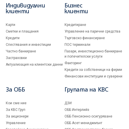
Индивидуални
Бизнес
клиенти
клиенти
Карти
Кредитиране
Сметки и плащания
Управление на парични средства
Кредити
Търговско финансиране
Спестявания и инвестиции
ПОС терминали
Частно банкиране
Пазари, инвестиционно банкиране
и попечителски услуги
Застраховки
Факторинг
Актуализация на клиентски данни
Кредити за собственици на фирми
Финансови институции и суверени
За ОББ
Групата на KBC
Кои сме ние
ДЗИ
За KBC Груп
ОББ Интерлийз
За акционери
ОББ Пенсионно осигуряване
Управление
ОББ Асет мениджмънт