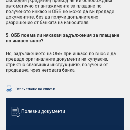
свободен (кредитен) превод не ви освобождава
автоматично от ангажимента за плащане по
полученото инкасо и ОББ не може да ви предаде
документите, без да получи допълнително
разрешение от банката на износителя.
5. ОББ поема ли някакви задължения за плащане
по инкасо-внос?
Не, задължението на ОББ при инкасо по внос е да
предаде оригиналните документи на купувача,
стриктно спазвайки инструкциите, получени от
продавача, чрез неговата банка.
Отпечатване на списък
Полезни документи