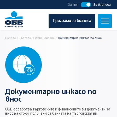
За мен
За бизнеса
Програми за бизнеса
Начало
/
Търговско финансиране
/
Документарно инкасо по внос
Документарно инкасо по
внос
ОББ обработва търговските и финансовите ви документи за
внос на стоки, получени от банката на търговския ви