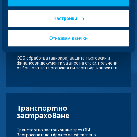
Вижте също
Настройки
Документарно инкасо по
Отказвам всички
внос
ОББ обработва (авизира) вашите търговски и
финансови документи за внос на стоки, получени
от банката на търговския ви партньор-износител.
Транспортно
застраховане
Транспортно застраховане през ОББ
Застрахователен брокер за ефективно