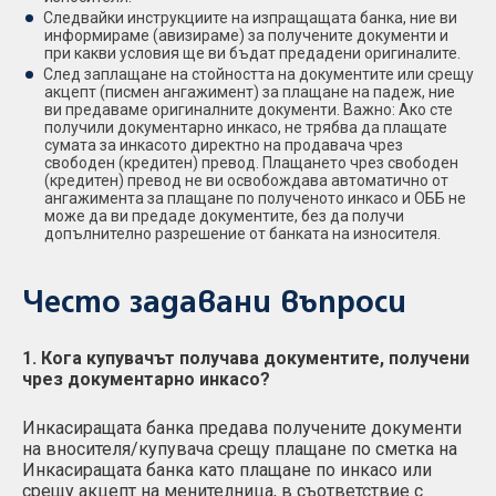
Следвайки инструкциите на изпращащата банка, ние ви
информираме (авизираме) за получените документи и
при какви условия ще ви бъдат предадени оригиналите.
След заплащане на стойността на документите или срещу
акцепт (писмен ангажимент) за плащане на падеж, ние
ви предаваме оригиналните документи. Важно: Ако сте
получили документарно инкасо, не трябва да плащате
сумата за инкасото директно на продавача чрез
свободен (кредитен) превод. Плащането чрез свободен
(кредитен) превод не ви освобождава автоматично от
ангажимента за плащане по полученото инкасо и ОББ не
може да ви предаде документите, без да получи
допълнително разрешение от банката на износителя.
Често задавани въпроси
1. Кога купувачът получава документите, получени
чрез документарно инкасо?
Инкасиращата банка предава получените документи
на вносителя/купувача срещу плащане по сметка на
Инкасиращата банка като плащане по инкасо или
срещу акцепт на менителница, в съответствие с