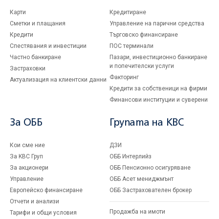
Карти
Кредитиране
Сметки и плащания
Управление на парични средства
Кредити
Търговско финансиране
Спестявания и инвестиции
ПОС терминали
Частно банкиране
Пазари, инвестиционно банкиране
и попечителски услуги
Застраховки
Факторинг
Актуализация на клиентски данни
Кредити за собственици на фирми
Финансови институции и суверени
За ОББ
Групата на KBC
Кои сме ние
ДЗИ
За KBC Груп
ОББ Интерлийз
За акционери
ОББ Пенсионно осигуряване
Управление
ОББ Асет мениджмънт
Европейско финансиране
ОББ Застрахователен брокер
Отчети и анализи
Продажба на имоти
Тарифи и общи условия