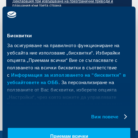
Декларация при извършване на презгранични преводи и
плащания към трета страна
Нареждане за документарно инкасо
Нареждане за промяна на документарно инкасо
Бисквитки
За осигуряване на правилното функциониране на
уебсайта ние използваме „бисквитки“. Избирайки
опцията „Приемам всички“ Вие се съгласявате с
ползването на всички бисквитки в съответствие
Изпратете запитване
с
Информация за използването на “бисквитки” в
Подайте своята заявка онлайн още сега и получете
уебсайтовете на ОББ
. За персонализиране на
обратна връзка от експерт на ОББ.
ползваните от Вас бисквитки, изберете опцията
„Настройки“, чрез която можете да управлявате
Изпратете запитване
Вашите индивидуални предпочитания за ползвани
бисквитки.
Виж повече
Приемам всички