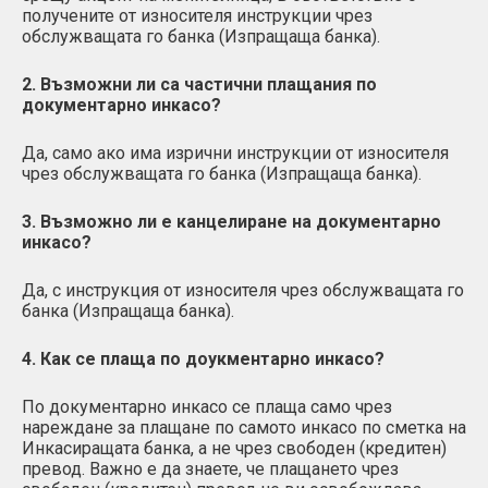
получените от износителя инструкции чрез
обслужващата го банка (Изпращаща банка).
2. Възможни ли са частични плащания по
документарно инкасо?
Да, само ако има изрични инструкции от износителя
чрез обслужващата го банка (Изпращаща банка).
3. Възможно ли е канцелиране на документарно
инкасо?
Да, с инструкция от износителя чрез обслужващата го
банка (Изпращаща банка).
4. Как се плаща по доукментарно инкасо?
По документарно инкасо се плаща само чрез
нареждане за плащане по самото инкасо по сметка на
Инкасиращата банка, а не чрез свободен (кредитен)
превод. Важно е да знаете, че плащането чрез