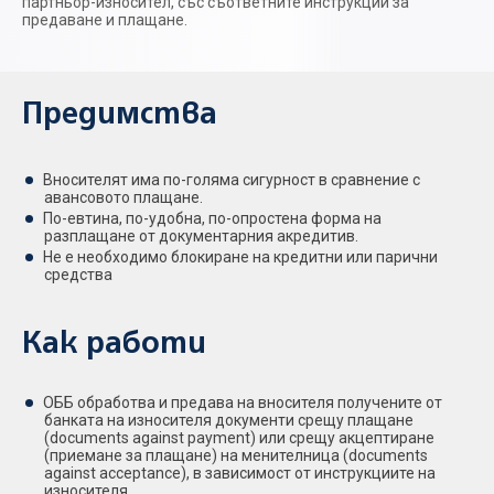
партньор-износител, със съответните инструкции за
предаване и плащане.
Предимства
Вносителят има по-голяма сигурност в сравнение с
авансовото плащане.
По-евтина, по-удобна, по-опростена форма на
разплащане от документарния акредитив.
Не е необходимо блокиране на кредитни или парични
средства
Как работи
ОББ обработва и предава на вносителя получените от
банката на износителя документи срещу плащане
(documents against payment) или срещу акцептиране
(приемане за плащане) на менителница (documents
against acceptance), в зависимост от инструкциите на
износителя.