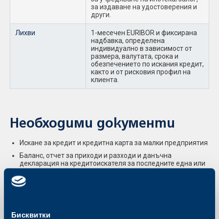
за издаване на удостоверения и
други.
Лихви
1-месечен EURIBOR и фиксирана
надбавка, определена
индивидуално в зависимост от
размера, валутата, срока и
обезпечението по искания кредит,
както и от рисковия профил на
клиента.
Необходими документи
Искане за кредит и кредитна карта за малки предприятия
Баланс, отчет за приходи и разходи и данъчна
декларация на кредитоискателя за последните една или
две завършени финансови години, към датата на
кандидатстване
Копия от личните карти на: представляващия фирмата –
кредитоискател; съдлъжник; лица, предоставящи
обезпечение
Бисквитки