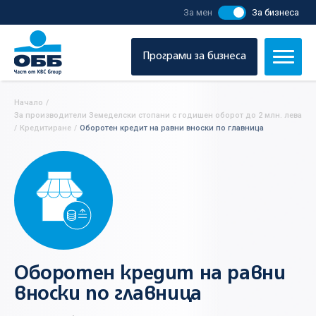
За мен
За бизнеса
Програми за бизнеса
Начало
/
За производители Земеделски стопани с годишен оборот до 2 млн. лева
/
Кредитиране
/
Оборотен кредит на равни вноски по главница
Оборотен кредит на равни
вноски по главница