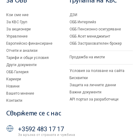
За ОББ
Групата на KBC
Кои сме ние
ДЗИ
За KBC Груп
ОББ Интерлийз
За акционери
ОББ Пенсионно осигуряване
Управление
ОББ Асет мениджмънт
Европейско финансиране
ОББ Застрахователен брокер
Отчети и анализи
Продажба на имоти
Тарифи и общи условия
Други документи
Условия за ползване на сайта
ОББ Галерия
Бисквитки
Кариери
Защита на личните данни
Новини
Важни документи
Вашето мнение
API портал за разработчици
Контакти
Свържете се с нас
+3592 483 17 17
За връзка от страната и чужбина