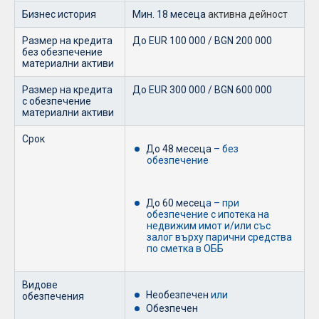
Бизнес история
Мин. 18 месеца
активна дейност
Размер на кредита
До EUR 100 000 / BGN 200 000
без обезпечение
материални активи
Размер на кредита
До EUR 300 000 / BGN 600 000
с обезпечение
материални активи
Срок
До 48 месеца
– без
обезпечение
До 60 месец
а – при
обезпечение с ипотека на
недвижим имот и/или със
залог върху парични средства
по сметка в ОББ
Видове
Необезпечен
или
обезпечения
Обезпечен