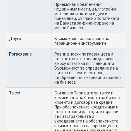
Приемливи обезпечения:
недвижими имоти, дълготрайни
материални активи и други
приемливи, съгласно политиката
на Банката за финансиране на
микро бизнеса
Друго
Възможност за ползване на
гаранционни инструменти
Погасяване
Равни вноски по главницата и
съответната за периода лихва
върху остатъка по главницата.
Възможност за определяне и на
гъвкав погасителен план,
съобразен със сезонния характер
на бизнеса.
Такси
Съгласно Тарифата за такси и
комисионни на банката за бизнес
клиенти и договора за кредит.
При обезпечените кредити има и
съпътстващи разходи, свързани
със застраховката и
учредяването на обезпечението -
за изготване на пазарна оценка,
за учредяване на ипотека/залог,