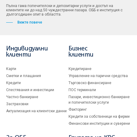
Пълна гама попечителски и депозитарни услуги и достъп на
клиентите ни до над 50 чуждестранни пазара. ОББ е институция с
дългогодишен опит в областта.
Вижте повече
Индивидуални
Бизнес
клиенти
клиенти
Карти
Кредитиране
Сметки и плащания
Управление на парични средства
Кредити
Търговско финансиране
Спестявания и инвестиции
ПОС терминали
Частно банкиране
Пазари, инвестиционно банкиране
и попечителски услуги
Застраховки
Факторинг
Актуализация на клиентски данни
Кредити за собственици на фирми
Финансови институции и суверени