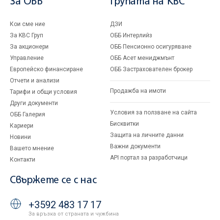
За ОББ
Групата на KBC
Кои сме ние
ДЗИ
За KBC Груп
ОББ Интерлийз
За акционери
ОББ Пенсионно осигуряване
Управление
ОББ Асет мениджмънт
Европейско финансиране
ОББ Застрахователен брокер
Отчети и анализи
Продажба на имоти
Тарифи и общи условия
Други документи
Условия за ползване на сайта
ОББ Галерия
Бисквитки
Кариери
Защита на личните данни
Новини
Важни документи
Вашето мнение
API портал за разработчици
Контакти
Свържете се с нас
+3592 483 17 17
За връзка от страната и чужбина