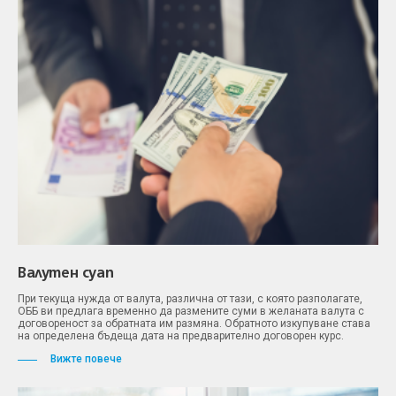
Валутен суап
При текуща нужда от валута, различна от тази, с която разполагате,
ОББ ви предлага временно да размените суми в желаната валута с
договореност за обратната им размяна. Обратното изкупуване става
на определена бъдеща дата на предварително договорен курс.
Вижте повече