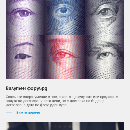
Валутен форуърд
Сключете споразумение с нас, с което ще купувате или продавате
валута по договорени сега цени, но с доставка на бъдеща
договорена дата по форуърден курс.
Вижте повече