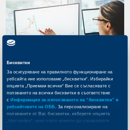
Бисквитки
За осигуряване на правилното функциониране на
уебсайта ние използваме „бисквитки“. Избирайки
опцията „Приемам всички“ Вие се съгласявате с
ползването на всички бисквитки в съответствие
Лихвен суап
с
Информация за използването на “бисквитки” в
Лихвеният суап е споразумение за размяна на лихвени плащания на
уебсайтовете на ОББ
. За персонализиране на
базата на предварително уговорена условна главница на бъдещи
дати, които са определени при сключването на сделката.
ползваните от Вас бисквитки, изберете опцията
Вижте повече
„Настройки“, чрез която можете да управлявате
Вашите индивидуални предпочитания за ползвани