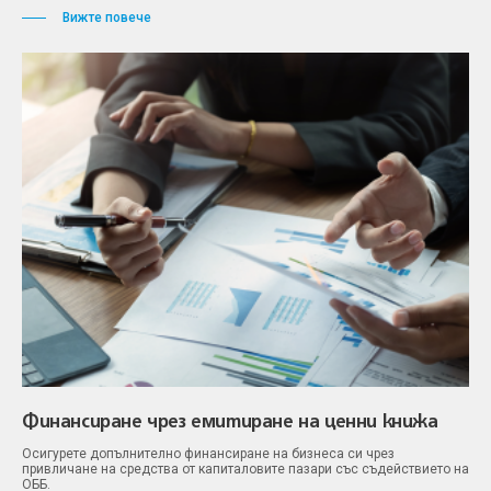
Вижте повече
Финансиране чрез емитиране на ценни книжа
Осигурете допълнително финансиране на бизнеса си чрез
привличане на средства от капиталовите пазари със съдействието на
ОББ.