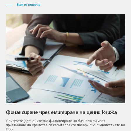
Вижте повече
Финансиране чрез емитиране на ценни книжа
Осигурете допълнително финансиране на бизнеса си чрез
привличане на средства от капиталовите пазари със съдействието на
ОББ.