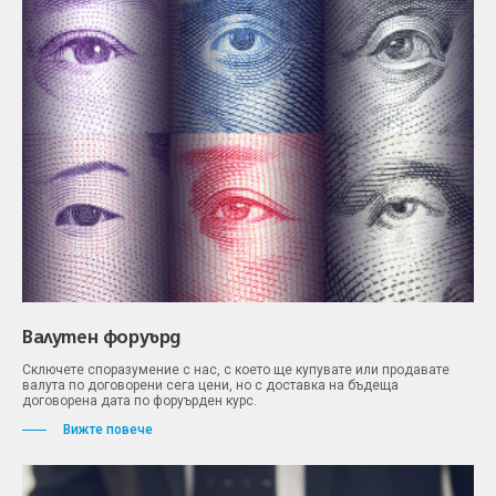
Валутен форуърд
Сключете споразумение с нас, с което ще купувате или продавате
валута по договорени сега цени, но с доставка на бъдеща
договорена дата по форуърден курс.
Вижте повече