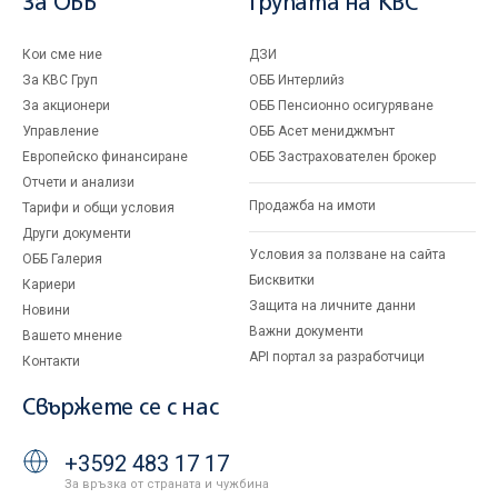
За ОББ
Групата на KBC
Кои сме ние
ДЗИ
За KBC Груп
ОББ Интерлийз
За акционери
ОББ Пенсионно осигуряване
Управление
ОББ Асет мениджмънт
Европейско финансиране
ОББ Застрахователен брокер
Отчети и анализи
Продажба на имоти
Тарифи и общи условия
Други документи
Условия за ползване на сайта
ОББ Галерия
Бисквитки
Кариери
Защита на личните данни
Новини
Важни документи
Вашето мнение
API портал за разработчици
Контакти
Свържете се с нас
+3592 483 17 17
За връзка от страната и чужбина