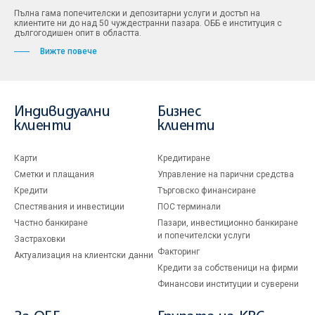
Пълна гама попечителски и депозитарни услуги и достъп на
клиентите ни до над 50 чуждестранни пазара. ОББ е институция с
дългогодишен опит в областта.
Вижте повече
Индивидуални
Бизнес
клиенти
клиенти
Карти
Кредитиране
Сметки и плащания
Управление на парични средства
Кредити
Търговско финансиране
Спестявания и инвестиции
ПОС терминали
Частно банкиране
Пазари, инвестиционно банкиране
и попечителски услуги
Застраховки
Факторинг
Актуализация на клиентски данни
Кредити за собственици на фирми
Финансови институции и суверени