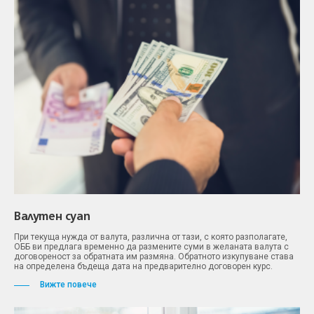
Валутен суап
При текуща нужда от валута, различна от тази, с която разполагате,
ОББ ви предлага временно да размените суми в желаната валута с
договореност за обратната им размяна. Обратното изкупуване става
на определена бъдеща дата на предварително договорен курс.
Вижте повече