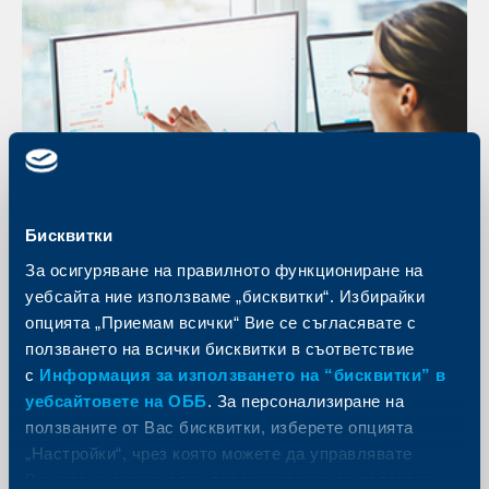
Бисквитки
За осигуряване на правилното функциониране на
уебсайта ние използваме „бисквитки“. Избирайки
опцията „Приемам всички“ Вие се съгласявате с
ползването на всички бисквитки в съответствие
Лихвен суап
с
Информация за използването на “бисквитки” в
Лихвеният суап е споразумение за размяна на лихвени плащания на
уебсайтовете на ОББ
. За персонализиране на
базата на предварително уговорена условна главница на бъдещи
дати, които са определени при сключването на сделката.
ползваните от Вас бисквитки, изберете опцията
Вижте повече
„Настройки“, чрез която можете да управлявате
Вашите индивидуални предпочитания за ползвани