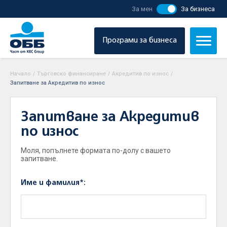
За мен
За бизнеса
Програми за бизнеса
Начало
/
Търговско финансиране
/
Акредитив по износ
/
Запитване за Акредитив по износ
Запитване за Акредитив
по износ
Моля, попълнете формата по-долу с вашето
запитване.
Име и фамилия*: