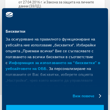
от 27.04.2016 г. и Закона за защита на личните
данни (ЗЗЛД).
В качеството ми на представляващ фирма/
дружество давам съгласие личните ми данни да
бъдат обработвани за целите на конкретното
запитване/ обратна връзка.
Бисквитки
За осигуряване на правилното функциониране на
уебсайта ние използваме „бисквитки“. Избирайки
опцията „Приемам всички“ Вие се съгласявате с
ползването на всички бисквитки в съответствие
с
Информация за използването на “бисквитки” в
уебсайтовете на ОББ
. За персонализиране на
ползваните от Вас бисквитки, изберете опцията
Регистрирай се
„Настройки“, чрез която можете да управлявате
Вашите индивидуални предпочитания за ползвани
бисквитки.
Виж повече
Индивидуални
Бизнес