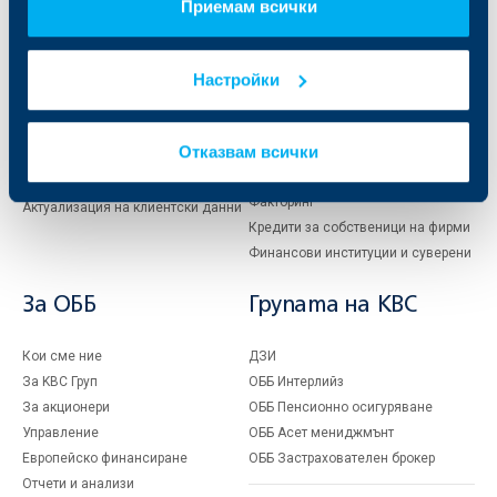
клиенти
клиенти
Приемам всички
Карти
Кредитиране
Настройки
Сметки и плащания
Управление на парични средства
Кредити
Търговско финансиране
Спестявания и инвестиции
ПОС терминали
Отказвам всички
Частно банкиране
Пазари, инвестиционно банкиране
и попечителски услуги
Застраховки
Факторинг
Актуализация на клиентски данни
Кредити за собственици на фирми
Финансови институции и суверени
За ОББ
Групата на KBC
Кои сме ние
ДЗИ
За KBC Груп
ОББ Интерлийз
За акционери
ОББ Пенсионно осигуряване
Управление
ОББ Асет мениджмънт
Европейско финансиране
ОББ Застрахователен брокер
Отчети и анализи