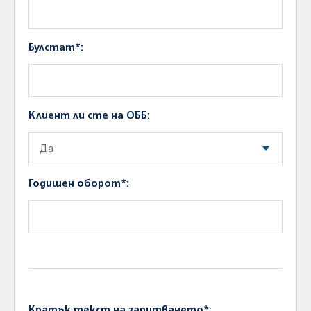
Булстат*:
Клиент ли сте на ОББ:
Годишен оборот*:
Кратък текст на запитването*: