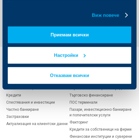
Вашите индивидуални предпочитания за ползвани
бисквитки.
Виж повече
Регистрирай се
Приемам всички
Настройки
Индивидуални
Бизнес
клиенти
клиенти
Отказвам всички
Карти
Кредитиране
Сметки и плащания
Управление на парични средства
Кредити
Търговско финансиране
Спестявания и инвестиции
ПОС терминали
Частно банкиране
Пазари, инвестиционно банкиране
и попечителски услуги
Застраховки
Факторинг
Актуализация на клиентски данни
Кредити за собственици на фирми
Финансови институции и суверени