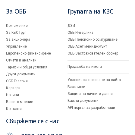
За ОББ
Групата на KBC
Кои сме ние
ДЗИ
За KBC Груп
ОББ Интерлийз
За акционери
ОББ Пенсионно осигуряване
Управление
ОББ Асет мениджмънт
Европейско финансиране
ОББ Застрахователен брокер
Отчети и анализи
Продажба на имоти
Тарифи и общи условия
Други документи
Условия за ползване на сайта
ОББ Галерия
Бисквитки
Кариери
Защита на личните данни
Новини
Важни документи
Вашето мнение
API портал за разработчици
Контакти
Свържете се с нас