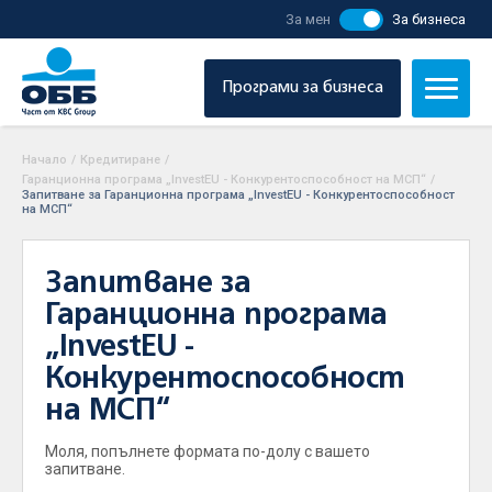
За мен
За бизнеса
Програми за бизнеса
Начало
/
Кредитиране
/
Гаранционна програма „InvestEU - Конкурентоспособност на МСП“
/
Запитване за Гаранционна програма „InvestEU - Конкурентоспособност
на МСП“
Запитване за
Гаранционна програма
„InvestEU -
Конкурентоспособност
на МСП“
Моля, попълнете формата по-долу с вашето
запитване.