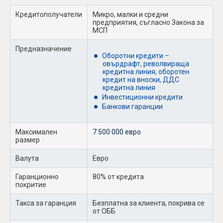
Кредитополучатели
Микро, малки и средни
предприятия, съгласно Закона за
МСП
Предназначение
Оборотни кредити –
овърдрафт, револвираща
кредитна линия, оборотен
кредит на вноски, ДДС
кредитна линия
Инвестиционни кредити
Банкови гаранции
Максимален
7 500 000 евро
размер
Валута
Евро
Гаранционно
80% от кредита
покритие
Такса за гаранция
Безплатна за клиента, покрива се
от ОББ