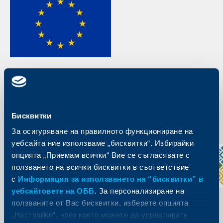
Бисквитки
За осигуряване на правилното функциониране на
уебсайта ние използваме „бисквитки“. Избирайки
опцията „Приемам всички“ Вие се съгласявате с
ползването на всички бисквитки в съответствие
с
Информация за използването на “бисквитки” в
уебсайтовете на ОББ
. За персонализиране на
ползваните от Вас бисквитки, изберете опцията
„Настройки“, чрез която можете да управлявате