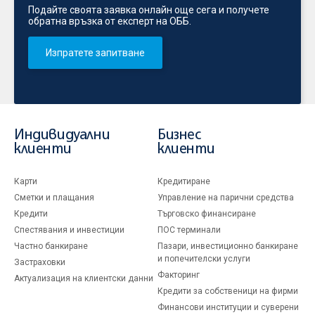
Подайте своята заявка онлайн още сега и получете
обратна връзка от експерт на ОББ.
Изпратете запитване
Индивидуални
Бизнес
клиенти
клиенти
Карти
Кредитиране
Сметки и плащания
Управление на парични средства
Кредити
Търговско финансиране
Спестявания и инвестиции
ПОС терминали
Частно банкиране
Пазари, инвестиционно банкиране
и попечителски услуги
Застраховки
Факторинг
Актуализация на клиентски данни
Кредити за собственици на фирми
Финансови институции и суверени