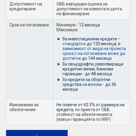
Допустимост на
ОББ извършва оценка за
кредитиране
допустимост на клиента и целта
на финансиране
Срок на погасяване
Минимум -
12 месеца
Максимум:
За инвестиционни кредити
–
стандартно
до 120 месеца
, в
зависимост от вида на проекта
срокът на погасяване може да
достигне
до 144 месеца
За овърдрафти, револвиращи
кредитни линии, банкови
гаранции - до 48 месеца
За
кредити за оборотни
средства
на вноски -
до 36
месеца
Изисквания за
Не повече от 42.5% от размера на
обезпечение
кредита
, по приета от ОББ
стойност на обезпеченията
(извън гаранцията по RRF)