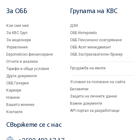
За ОББ
Групата на KBC
Кои сме ние
ДЗИ
За KBC Груп
ОББ Интерлийз
За акционери
ОББ Пенсионно осигуряване
Управление
ОББ Асет мениджмънт
Европейско финансиране
ОББ Застрахователен брокер
Отчети и анализи
Продажба на имоти
Тарифи и общи условия
Други документи
Условия за ползване на сайта
ОББ Галерия
Бисквитки
Кариери
Защита на личните данни
Новини
Важни документи
Вашето мнение
API портал за разработчици
Контакти
Свържете се с нас