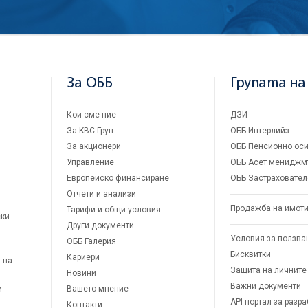
За ОББ
Групата на
Кои сме ние
ДЗИ
За KBC Груп
ОББ Интерлийз
За акционери
ОББ Пенсионно оси
Управление
ОББ Асет мениджм
Европейско финансиране
ОББ Застраховател
Отчети и анализи
Продажба на имот
Тарифи и общи условия
ски
Други документи
Условия за ползва
ОББ Галерия
Бисквитки
Кариери
 на
Защита на личните
Новини
Важни документи
и
Вашето мнение
API портал за разр
Контакти