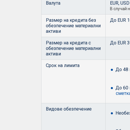
Валута
EUR, USD
В случай 
Размер на кредита без
До EUR 1
обезпечение материални
активи
Размер на кредита с
До EUR 3
обезпечение материални
активи
Срок на лимита
До 48
До 60
сметк
Видове обезпечение
Необе