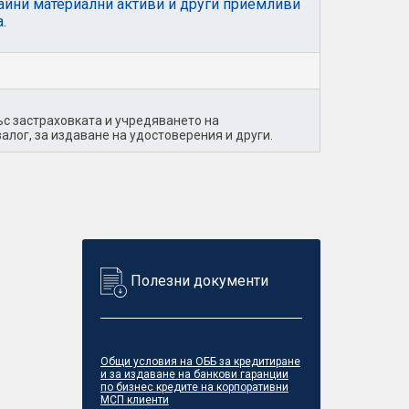
айни материални активи и други приемливи
.
с застраховката и учредяването на
алог, за издаване на удостоверения и други.
Полезни документи
Общи условия на ОББ за кредитиране
и за издаване на банкови гаранции
по бизнес кредите на корпоративни
МСП клиенти