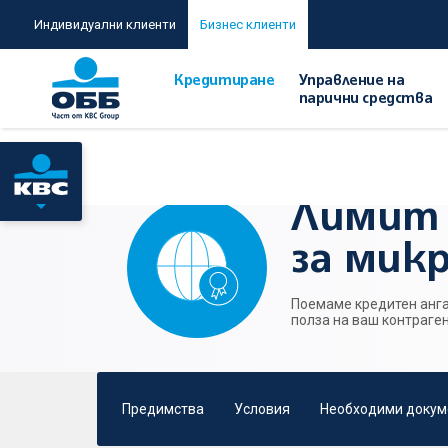
Индивидуални клиенти
Бизнес клиенти
Кредитиране
Управление на
парични средства
Начало
/
Кредитиране
/
Лимит за банкови гаранции за 
Лимит 
за мик
Поемаме кредитен анга
полза на ваш контраге
Предимства
Условия
Необходими докум