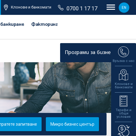
Клонове и банкомати
0700 1 17 17
EN
 банкиране
Факторинг
Програми за бизнеса
Връзка с нас
Клонове и
банкомати
Тарифи и
общи
условия
пратете запитване
Микро бизнес център