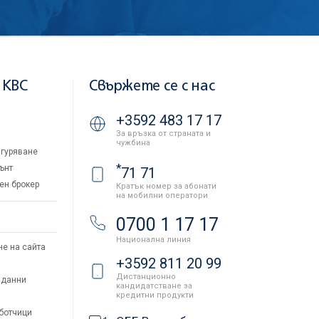
 KBC
Свържете се с нас
+3592 483 17 17
За връзка от страната и
чужбина
гуряване
*
ънт
71 71
ен брокер
Кратък номер за абонати
на мобилни оператори
и
0700 1 17 17
Национална линия
не на сайта
+3592 811 20 99
Дистанционно
 данни
кандидатстване за
кредитни продукти
аботчици