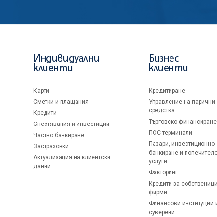
Индивидуални
Бизнес
клиенти
клиенти
Карти
Кредитиране
Сметки и плащания
Управление на парични
средства
Кредити
Търговско финансиране
Спестявания и инвестиции
ПОС терминали
Частно банкиране
Пазари, инвестиционно
Застраховки
банкиране и попечител
Актуализация на клиентски
услуги
данни
Факторинг
Кредити за собственици
фирми
Финансови институции 
суверени