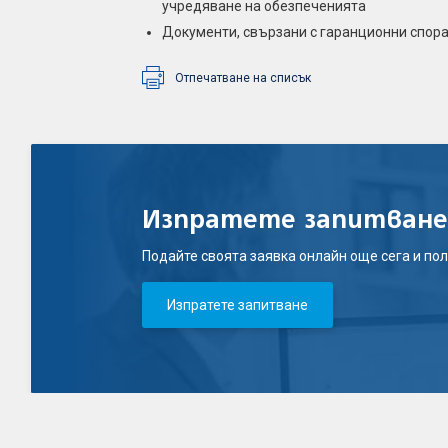
учредяване на обезпеченията
Документи, свързани с гаранционни спор
Отпечатване на списък
Изпратете запитване
Подайте своята заявка онлайн още сега и пол
Изпратете запитване