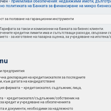
ечен
- приемливи обезпечения: недвижими имоти, дълготр
но политиката на Банката за финансиране на микро бизнеса
т за ползване на гаранционни инструменти
Тарифата за такси и комисионни на банката за бизнес клиенти.
ечените кредитни лимити има и съпътстващи разходи, свързани съ
ието - за изготвяне на пазарна оценка, за учредяване на ипотека/з
ти
ки предприятия
нъчна декларация на кредитоискателя за последните
и, към датата на кандидатстване
щия фирмата – кредитоискател; съдлъжник; лица,
та – кредитоискател/съдлъжник/собственик на
за кредит и учредяване на обезпеченията
ята и документи, необходими за надлежното