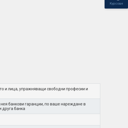
Курсове
кто и лица, упражняващи свободни професии и
 нея банкови гаранции, по ваше нареждане в
и друга банка