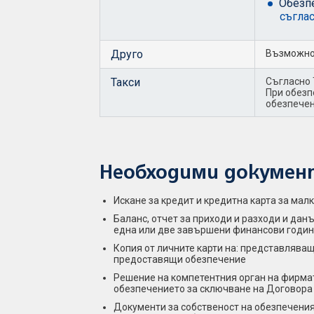
Обезп
съглас
Друго
Възможнос
Такси
Съгласно 
При обезп
обезпечен
Необходими докумен
Искане за кредит и кредитна карта за мал
Баланс, отчет за приходи и разходи и да
една или две завършени финансови годин
Копия от личните карти на: представлява
предоставящи обезпечение
Решение на компетентния орган на фирма
обезпечението за сключване на Договора 
Документи за собственост на обезпечени