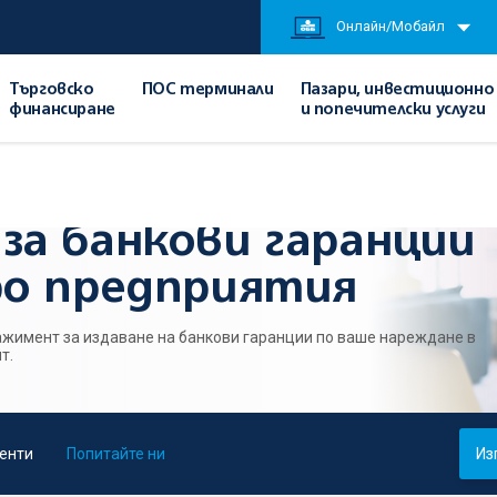
Онлайн/Мобайл
Търговско
ПОС терминали
Пазари, инвестиционно
финансиране
и попечителски услуги
микро предприятия
за банкови гаранции
ро предприятия
жимент за издаване на банкови гаранции по ваше нареждане в
нт.
енти
Попитайте ни
Из