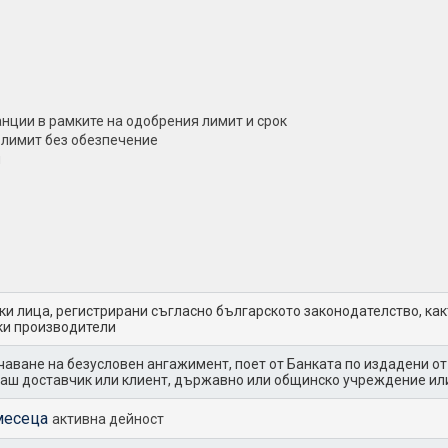
нции в рамките на одобрения лимит и срок
 лимит без обезпечение
я
и лица, регистрирани съгласно българското законодателство, ка
ки производители
чаване на безусловен ангажимент, поет от Банката по издадени от
ваш доставчик или клиент, държавно или общинско учреждение ил
 месеца
активна дейност